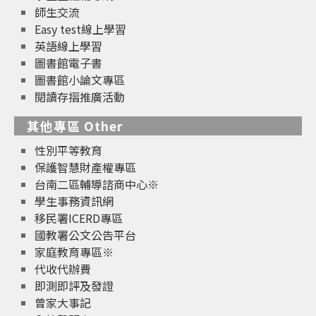
師生交流
Easy test線上學習
英語線上學習
圖書館電子書
圖書館小論文專區
閱讀存摺推廣活動
其他專區 Other
性別平等教育
保護智慧財產權專區
台南二區輔導諮商中心※
學生事務資訊網
移民署ICERD專區
國教署公文公告平台
家庭教育專區※
代收代辦費
即測即評及發證
曾家大事記