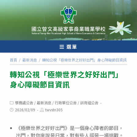
跳
轉
至
主
要
內
選單
容
首頁
/
最新消息
/
轉知公視「極樂世界之好好出門」身心障礙節目資訊
轉知公視「極樂世界之好好出門」
身心障礙節目資訊
Post
學務處公告
/
最新消息
/
行政單位公告
/
訓育組公告
category:
Post
Post
2026/02/09
twvstn305
published:
author:
《極樂世界之好好出門》是一個身心障者的節目，
出門，對你來說是日常，對有些人卻是一場挑戰。