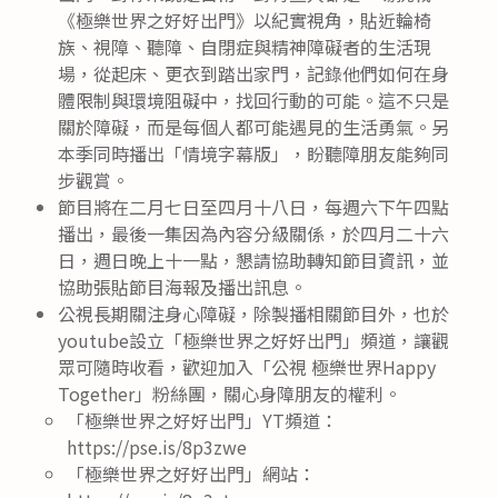
《極樂世界之好好出門》以紀實視角，貼近輪椅
族、視障、聽障、自閉症與精神障礙者的生活現
場，從起床、更衣到踏出家門，記錄他們如何在身
體限制與環境阻礙中，找回行動的可能。這不只是
關於障礙，而是每個人都可能遇見的生活勇氣。另
本季同時播出「情境字幕版」，盼聽障朋友能夠同
步觀賞。
節目將在二月七日至四月十八日，每週六下午四點
播出，最後一集因為內容分級關係，於四月二十六
日，週日晚上十一點，懇請協助轉知節目資訊，並
協助張貼節目海報及播出訊息。
公視長期關注身心障礙，除製播相關節目外，也於
youtube設立「極樂世界之好好出門」頻道，讓觀
眾可隨時收看，歡迎加入「公視 極樂世界Happy
Together」粉絲團，關心身障朋友的權利。
「極樂世界之好好出門」YT頻道：
https://pse.is/8p3zwe
「極樂世界之好好出門」網站：