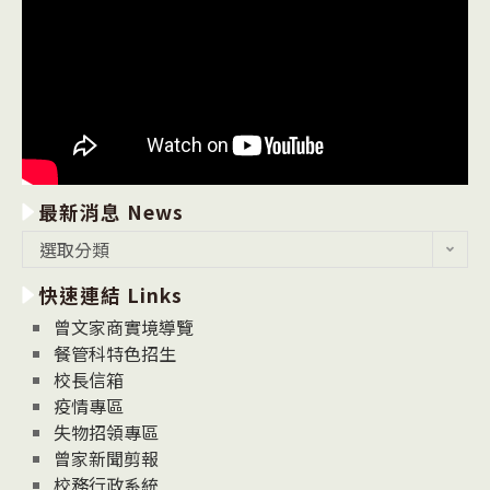
最新消息 News
最
選取分類
新
快速連結 Links
消
息
曾文家商實境導覽
News
餐管科特色招生
校長信箱
疫情專區
失物招領專區
曾家新聞剪報
校務行政系統