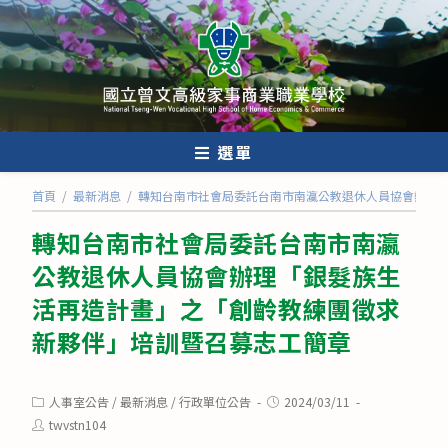
跳
轉
至
主
要
內
選單
容
首頁
/
最新消息
/
轉知台南市社會局委託台南市南瀛公教退休人員協會辦理
轉知台南市社會局委託台南市南瀛
公教退休人員協會辦理「銀髮族生
活再造計畫」之「創齡教練團徵求
新夥伴」培訓暨召募志工簡章
Post
Post
人事室公告
/
最新消息
/
行政單位公告
2024/03/11
category:
published:
Post
twvstn104
author: