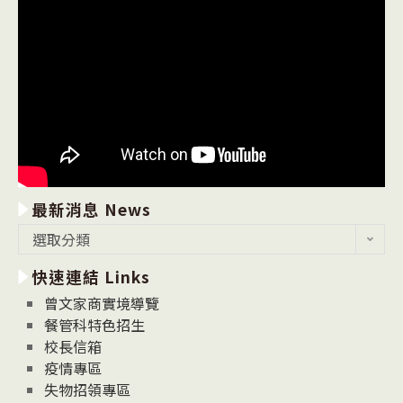
最新消息 News
最
選取分類
新
快速連結 Links
消
息
曾文家商實境導覽
News
餐管科特色招生
校長信箱
疫情專區
失物招領專區