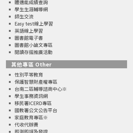
體適能成績查詢
學生生涯輔導網
師生交流
Easy test線上學習
英語線上學習
圖書館電子書
圖書館小論文專區
閱讀存摺推廣活動
其他專區 Other
性別平等教育
保護智慧財產權專區
台南二區輔導諮商中心※
學生事務資訊網
移民署ICERD專區
國教署公文公告平台
家庭教育專區※
代收代辦費
即測即評及發證