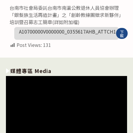
台南市社會局委託台南市南瀛公教退休人員協會辦理
「銀髮族生活再造計畫」之「創齡教練團徵求新夥伴」
培訓暨召募志工簡章(詳如附加檔)
A10700000V0000000_0355617AHB_ATTCH1
下
載
Post Views:
131
媒體專區 Media