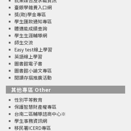
就業媒合及求職資訊
臺銀學雜費入口網
獎(助)學金專區
學生匯款通知專區
體適能成績查詢
學生生涯輔導網
師生交流
Easy test線上學習
英語線上學習
圖書館電子書
圖書館小論文專區
閱讀存摺推廣活動
其他專區 Other
性別平等教育
保護智慧財產權專區
台南二區輔導諮商中心※
學生事務資訊網
移民署ICERD專區