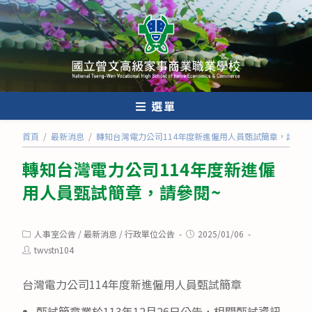
跳
轉
至
主
要
內
選單
容
首頁
/
最新消息
/
轉知台灣電力公司114年度新進僱用人員甄試簡章，請參閱
轉知台灣電力公司114年度新進僱
用人員甄試簡章，請參閱~
Post
Post
人事室公告
/
最新消息
/
行政單位公告
2025/01/06
category:
published:
Post
twvstn104
author:
台灣電力公司114年度新進僱用人員甄試簡章
甄試簡章業於113年12月26日公告，相關甄試資訊