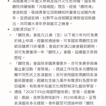
為推廣青少年藝文參與及提升文化近用權，國家兩
廳院持續推動「共融場館」理念，經營「廳院青」
會員制度，敬請貴單位協助轉知所屬單位或轄內青
年，並透過官網、社群平台或相關宣傳管道協助露
出，共同擴大青年參與藝文之機會。
活動資訊如下：
「廳院青」會員凡21歲（含）以下青少年均可免費
於線上申請，經審核通過後，可享國家兩廳院主辦
節目購票75折優惠；會員於年滿22歲會籍到期時，
另可免費獲得一年「廳院人」會籍，延續藝文參與
歷程。
「廳院青」會員除享購票優惠外，亦可免費參與專
屬企劃活動「青現場」，透過工作坊及多元體驗接
觸不同形式之表演藝術；另可使用國家兩廳院表演
藝術圖書館，館藏包含逾九萬件有聲資料及歷年節
目檔案，有助青年拓展文化視野與深化藝術學習。
適逢「2026TIFA台灣國際藝術節」登場，涵蓋舞
蹈、戲劇、音樂及跨域創作，共106場演出，呈現
表演藝術多元樣貌。青年觀眾可透過申辦「廳院