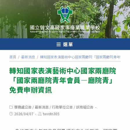
跳
轉
至
主
要
內
選單
容
首頁
/
最新消息
/
轉知國家表演藝術中心國家兩廳院「國家兩廳院青年會員
轉知國家表演藝術中心國家兩廳院
「國家兩廳院青年會員—廳院青」
免費申辦資訊
Post
學務處公告
/
最新消息
/
行政單位公告
/
訓育組公告
category:
Post
Post
2026/04/07
twvstn305
published:
author: