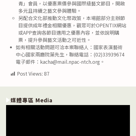
青」會員，以優惠票價參與國際級藝文節目，開啟
多元且持續之藝文參與體驗。
另配合文化部推動文化幣政策，本場館部分主辦節
目提供成年禮金相關優惠，觀眾可於OPENTIX網站
或APP查詢各節目適用之優惠內容，並依說明購
票，提升參與藝文活動之可近性。
如有相關活動問題可洽本案聯絡人：國家表演藝術
中心國家兩廳院葉先生，聯絡電話：(02)33939674
電子郵件：kacha@mail.npac-ntch.org。
Post Views:
87
媒體專區 Media