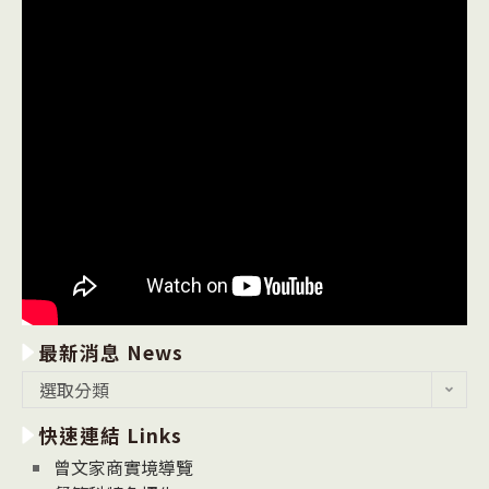
最新消息 News
最
選取分類
新
快速連結 Links
消
息
曾文家商實境導覽
News