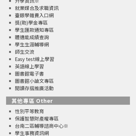
升學資訊※
就業媒合及求職資訊
臺銀學雜費入口網
獎(助)學金專區
學生匯款通知專區
體適能成績查詢
學生生涯輔導網
師生交流
Easy test線上學習
英語線上學習
圖書館電子書
圖書館小論文專區
閱讀存摺推廣活動
其他專區 Other
性別平等教育
保護智慧財產權專區
台南二區輔導諮商中心※
學生事務資訊網