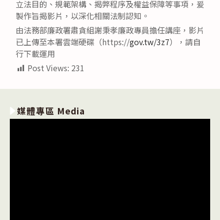
立法目的、規範架構、揭弊程序及權益保障等事項，爰
製作旨揭影片，以深化相關法制認知。
由法務部廉政署肅貪組謝秉孝廉政專員擔任講座，影片
已上傳至本署雲端硬碟（https://
gov.tw/3z7
），請自
行下載運用
Post Views:
231
媒體專區 Media