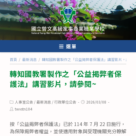
跳
轉
至
主
要
內
選單
容
首頁
/
最新消息
/
轉知國教署製作之「公益揭弊者保護法」講習影片，請參閱
轉知國教署製作之「公益揭弊者保
護法」講習影片，請參閱~
Post
Post
人事室公告
/
最新消息
/
行政單位公告
2026/03/08
category:
published:
Post
twvstn104
author:
按「公益揭弊者保護法」已於 114 年 7 月 22 日施行，
為保障揭弊者權益，並使適用對象與受理機關充分瞭解