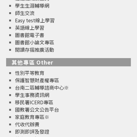
學生生涯輔導網
師生交流
Easy test線上學習
英語線上學習
圖書館電子書
圖書館小論文專區
閱讀存摺推廣活動
其他專區 Other
性別平等教育
保護智慧財產權專區
台南二區輔導諮商中心※
學生事務資訊網
移民署ICERD專區
國教署公文公告平台
家庭教育專區※
代收代辦費
即測即評及發證