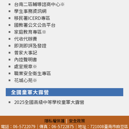
台南二區輔導諮商中心※
學生事務資訊網
移民署ICERD專區
國教署公文公告平台
家庭教育專區※
代收代辦費
即測即評及發證
曾家大事記
內控聲明書
處室規章※
職業安全衛生專區
花城心苑※
全國童軍大露營
2025全國高級中等學校童軍大露營
隱私權保護
安全政策
電話：06-5722079｜傳真：06-5722875｜地址：721008臺南市麻豆區