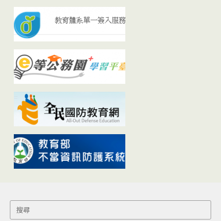
Search
for: