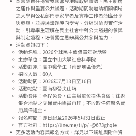
本營隊旨在探索我國當今地緣政經情勢、民主制度
之運作與重要公共議題，活動期間將邀請相關領域
之大學與公私部門專家學者及實務工作者蒞臨分享
與參與，並透過議題導向學習、分組討論與實作活
動，引導學生理解在民主社會中對公共議題的參與
與制定過程，培養獨立思辨與公共參與能力。
活動資訊如下：
活動名稱：2026全球民主價值青年對話營
主辦單位：國立中山大學社會科學院
活動對象：高中職學生（南部地區優先）
招收人數：60人
活動時間：2026年7月13日至16日
活動地點：臺南柳營尖山埤
活動費用：全程免費，由主辦單位提供食宿；往返
集合地點之交通費由學員自理；不收取任何報名費
用與保證金。
報名時間：即日起至2026年5月31日截止
官方社群：https://line.me/ti/p/~@673ghqle
更多活動內容與報名方式，詳見以下網址與附件資