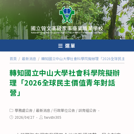
跳
轉
至
主
要
內
選單
容
首頁
/
最新消息
/
轉知國立中山大學社會科學院擬辦理「2026全球民主價值
轉知國立中山大學社會科學院擬辦
理「2026全球民主價值青年對話
營」
Post
學務處公告
/
最新消息
/
行政單位公告
/
訓育組公告
category:
Post
Post
2026/04/27
twvstn305
published:
author: