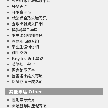
校務行政系統解鎖申請
升學專區
升學資訊※
就業媒合及求職資訊
臺銀學雜費入口網
獎(助)學金專區
學生匯款通知專區
體適能成績查詢
學生生涯輔導網
師生交流
Easy test線上學習
英語線上學習
圖書館電子書
圖書館小論文專區
閱讀存摺推廣活動
其他專區 Other
性別平等教育
保護智慧財產權專區