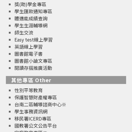
獎(助)學金專區
學生匯款通知專區
體適能成績查詢
學生生涯輔導網
師生交流
Easy test線上學習
英語線上學習
圖書館電子書
圖書館小論文專區
閱讀存摺推廣活動
其他專區 Other
性別平等教育
保護智慧財產權專區
台南二區輔導諮商中心※
學生事務資訊網
移民署ICERD專區
國教署公文公告平台