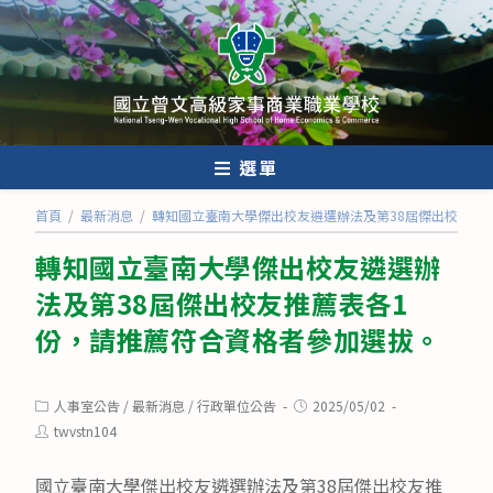
跳
轉
至
主
要
內
選單
容
首頁
/
最新消息
/
轉知國立臺南大學傑出校友遴選辦法及第38屆傑出校友推
轉知國立臺南大學傑出校友遴選辦
法及第38屆傑出校友推薦表各1
份，請推薦符合資格者參加選拔。
Post
Post
人事室公告
/
最新消息
/
行政單位公告
2025/05/02
category:
published:
Post
twvstn104
author:
國立臺南大學傑出校友遴選辦法及第38屆傑出校友推