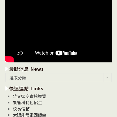
最新消息 News
最
選取分類
新
快速連結 Links
消
息
曾文家商實境導覽
News
餐管科特色招生
校長信箱
太陽能發電回饋金