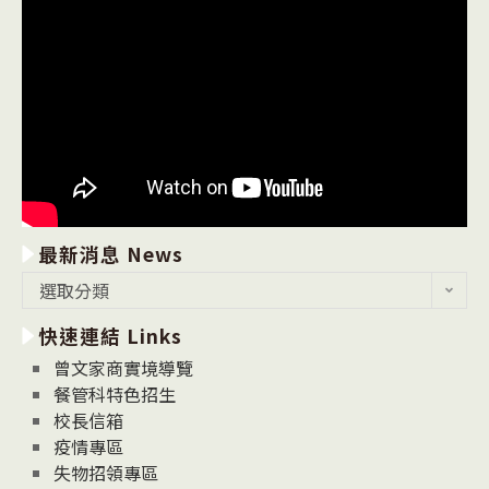
最新消息 News
最
選取分類
新
快速連結 Links
消
息
曾文家商實境導覽
News
餐管科特色招生
校長信箱
疫情專區
失物招領專區