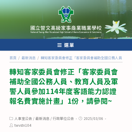
跳
轉
至
主
要
內
選單
容
首頁
/
最新消息
/
轉知客家委員會修正「客家委員會補助全國公務人員、教育
轉知客家委員會修正「客家委員會
補助全國公務人員、教育人員及軍
警人員參加114年度客語能力認證
報名費實施計畫」1份，請參閱~
Post
Post
人事室公告
/
最新消息
/
行政單位公告
2025/03/06
category:
published:
Post
twvstn104
author: