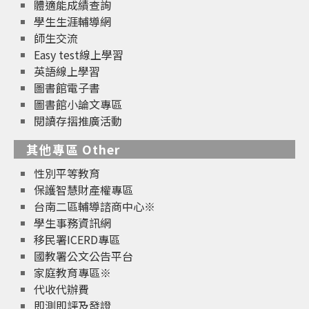
體適能成績查詢
學生生涯輔導網
師生交流
Easy test線上學習
英語線上學習
圖書館電子書
圖書館小論文專區
閱讀存摺推廣活動
其他專區 Other
性別平等教育
保護智慧財產權專區
台南二區輔導諮商中心※
學生事務資訊網
移民署ICERD專區
國教署公文公告平台
家庭教育專區※
代收代辦費
即測即評及發證