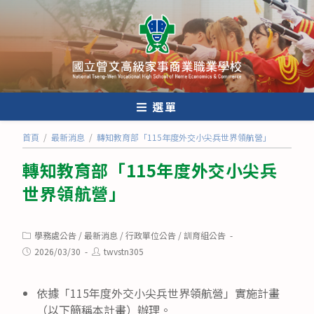
跳
轉
至
主
要
內
選單
容
首頁
/
最新消息
/
轉知教育部「115年度外交小尖兵世界領航營」
轉知教育部「115年度外交小尖兵
世界領航營」
Post
學務處公告
/
最新消息
/
行政單位公告
/
訓育組公告
category:
Post
Post
2026/03/30
twvstn305
published:
author:
依據「115年度外交小尖兵世界領航營」實施計畫
（以下簡稱本計畫）辦理。