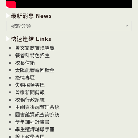
最新消息 News
最
選取分類
新
快速連結 Links
消
息
曾文家商實境導覽
News
餐管科特色招生
校長信箱
太陽能發電回饋金
疫情專區
失物招領專區
曾家新聞剪報
校務行政系統
主網頁後端管理系統
圖書館資訊查詢系統
學年課程計畫書
學生選課輔導手冊
線上教學專區