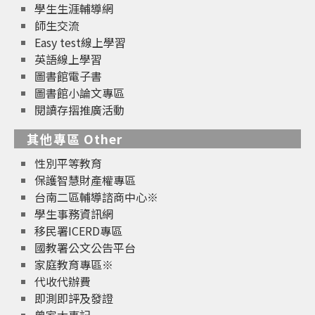
學生生涯輔導網
師生交流
Easy test線上學習
英語線上學習
圖書館電子書
圖書館小論文專區
閱讀存摺推廣活動
其他專區 Other
性別平等教育
保護智慧財產權專區
台南二區輔導諮商中心※
學生事務資訊網
移民署ICERD專區
國教署公文公告平台
家庭教育專區※
代收代辦費
即測即評及發證