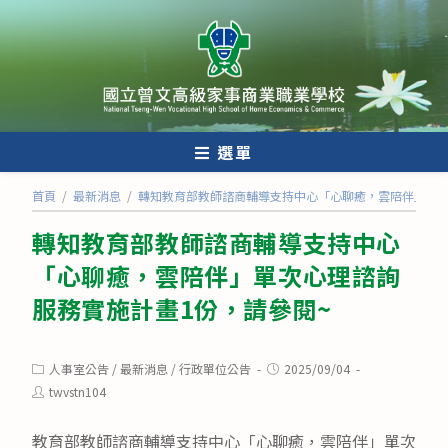
跳
轉
至
主
要
內
選單
容
首頁
/
最新消息
/
轉知教育部教師諮商輔導支持中心「心聊癒，雲陪伴」單次
轉知教育部教師諮商輔導支持中心
「心聊癒，雲陪伴」單次心理諮詢
服務實施計畫1份，請參閱~
Post
Post
人事室公告
/
最新消息
/
行政單位公告
2025/09/04
category:
published:
Post
twvstn104
author:
教育部教師諮商輔導支持中心「心聊癒，雲陪伴」單次