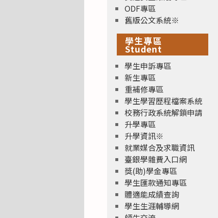
ODF專區
舊版公文系統※
學生專區
Student
學生申訴專區
新生專區
重補修專區
學生學習歷程檔案系統
校務行政系統解鎖申請
升學專區
升學資訊※
就業媒合及求職資訊
臺銀學雜費入口網
獎(助)學金專區
學生匯款通知專區
體適能成績查詢
學生生涯輔導網
師生交流