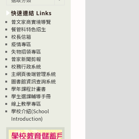
新
快速連結 Links
消
息
曾文家商實境導覽
News
餐管科特色招生
校長信箱
疫情專區
失物招領專區
曾家新聞剪報
校務行政系統
主網頁後端管理系統
圖書館資訊查詢系統
學年課程計畫書
學生選課輔導手冊
線上教學專區
學校介紹(School
Introduction)