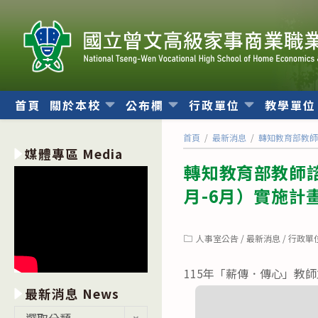
跳
轉
至
主
要
內
首頁
關於本校
公布欄
行政單位
教學單
容
首頁
/
最新消息
/
轉知教育部教師
媒體專區 Media
轉知教育部教師諮
月-6月）實施計
Post
人事室公告
/
最新消息
/
行政單
category:
115年「薪傳．傳心」教師
最新消息 News
最
選取分類