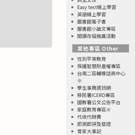
Easy test線上學習
英語線上學習
圖書館電子書
圖書館小論文專區
閱讀存摺推廣活動
其他專區 Other
性別平等教育
保護智慧財產權專區
台南二區輔導諮商中心
※
學生事務資訊網
移民署ICERD專區
國教署公文公告平台
家庭教育專區※
代收代辦費
即測即評及發證
曾家大事記