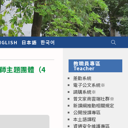
NGLISH
日本語
한국어
教職員專區
師主題團體（4
Teacher
差勤系統
電子公文系統※
請購系統※
曾文家商雲端社群※
新課綱推動相關規定
公開授課專區
本土語課程
資通安全維護專區