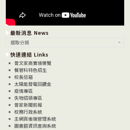
最新消息 News
最
選取分類
新
快速連結 Links
消
息
曾文家商實境導覽
News
餐管科特色招生
校長信箱
太陽能發電回饋金
疫情專區
失物招領專區
曾家新聞剪報
校務行政系統
主網頁後端管理系統
圖書館資訊查詢系統