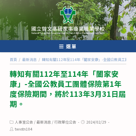
跳
轉
至
主
要
內
選單
容
首頁
/
最新消息
/
轉知有關112年至114年「闔家安康」-全國公教員工團體保
轉知有關112年至114年「闔家安
康」-全國公教員工團體保險第1年
度保險期間，將於113年3月31日屆
期。
Post
Post
人事室公告
/
最新消息
/
行政單位公告
2024/02/29
category:
published:
Post
twvstn104
author: