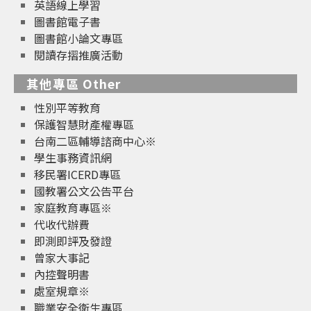
英語線上學習
圖書館電子書
圖書館小論文專區
閱讀存摺推廣活動
其他專區 Other
性別平等教育
保護智慧財產權專區
台南二區輔導諮商中心※
學生事務資訊網
移民署ICERD專區
國教署公文公告平台
家庭教育專區※
代收代辦費
即測即評及發證
曾家大事記
內控聲明書
處室規章※
職業安全衛生專區