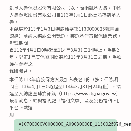
凱基人壽保險股份有限公司（以下簡稱凱基人壽，中國
人壽保險股份有限公司自113年1月1日起更名為凱基人
壽，
本總處於113年1月3日總處給字第1130000025號書函
諒達）前經人總處公開徵選，獲選承作旨揭保險業務，
辦理期間
自112年4月1日0時起至114年3月31日24時止，為期2
年。以第1年度保險期間將於113年3月31日屆期，為維
護在保者之
保險權益，
本保險113年度投保方案及加入表各1份（按：保險期
間自113年4月1日0時起至114年3月31日24時止），請
逕至人總處全球資訊網（https://
www.dgpa.gov.tw
）
最新消息、給與福利處「福利文康」區及公務福利e化
平台下載運
用。
A10700000V0000000_A09030000E_1130026976_sen
1