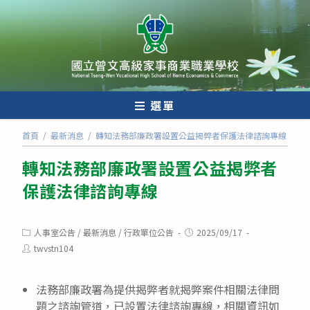
跳
轉
至
主
要
內
選單
容
首頁
/
最新消息
/
轉知法務部廉政署設置公益揭弊者保護法律諮詢專線
轉知法務部廉政署設置公益揭弊者
保護法律諮詢專線
Post
Post
人事室公告
/
最新消息
/
行政單位公告
2025/09/17
category:
published:
Post
twvstn104
author:
法務部廉政署為提供揭弊者就揭弊案件相關法律問
題之諮詢管道，已設置法律諮詢專線，相關資訊如