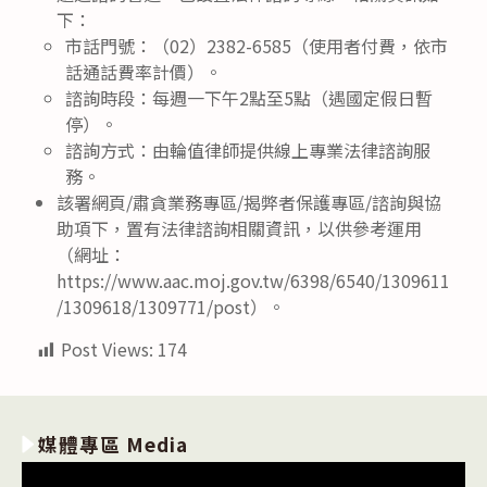
下：
市話門號：（02）2382-6585（使用者付費，依市
話通話費率計價）。
諮詢時段：每週一下午2點至5點（遇國定假日暫
停）。
諮詢方式：由輪值律師提供線上專業法律諮詢服
務。
該署網頁/肅貪業務專區/揭弊者保護專區/諮詢與協
助項下，置有法律諮詢相關資訊，以供參考運用
（網址：
https://www.aac.moj.gov.tw/6398/6540/1309611
/1309618/1309771/post）。
Post Views:
174
媒體專區 Media