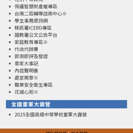
保護智慧財產權專區
台南二區輔導諮商中心※
學生事務資訊網
移民署ICERD專區
國教署公文公告平台
家庭教育專區※
代收代辦費
即測即評及發證
曾家大事記
內控聲明書
處室規章※
職業安全衛生專區
花城心苑※
全國童軍大露營
2025全國高級中等學校童軍大露營