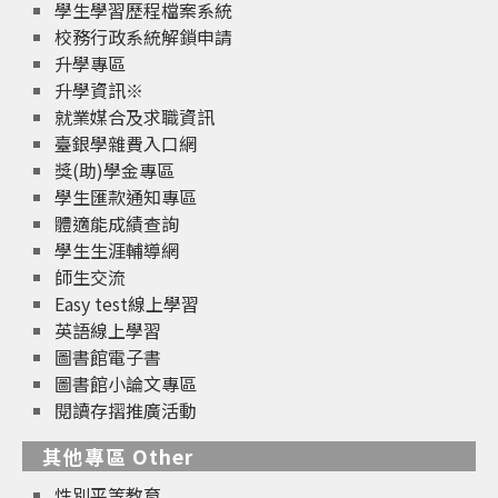
學生學習歷程檔案系統
校務行政系統解鎖申請
升學專區
升學資訊※
就業媒合及求職資訊
臺銀學雜費入口網
獎(助)學金專區
學生匯款通知專區
體適能成績查詢
學生生涯輔導網
師生交流
Easy test線上學習
英語線上學習
圖書館電子書
圖書館小論文專區
閱讀存摺推廣活動
其他專區 Other
性別平等教育