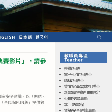
NGLISH
日本語
한국어
教職員專區
典賽影片」，請參
Teacher
差勤系統
電子公文系統※
請購系統※
曾文家商雲端社群※
新課綱推動相關規定
國家安全意識，以「團結、
公開授課專區
頁「全民保FUN趣」提供觀
本土語課程
資通安全維護專區