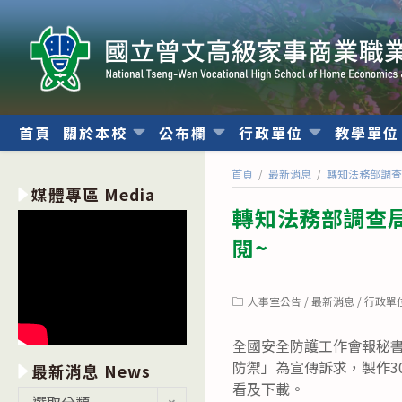
跳
轉
至
主
要
內
首頁
關於本校
公布欄
行政單位
教學單
容
首頁
/
最新消息
/
轉知法務部調查
媒體專區 Media
轉知法務部調查局
閱~
Post
人事室公告
/
最新消息
/
行政單
category:
全國安全防護工作會報秘書
防禦」為宣傳訴求，製作30
最新消息 News
看及下載。
最
選取分類