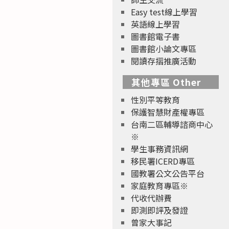
Easy test線上學習
英語線上學習
圖書館電子書
圖書館小論文專區
閱讀存摺推廣活動
其他專區 Other
性別平等教育
保護智慧財產權專區
台南二區輔導諮商中心
※
學生事務資訊網
移民署ICERD專區
國教署公文公告平台
家庭教育專區※
代收代辦費
即測即評及發證
曾家大事記