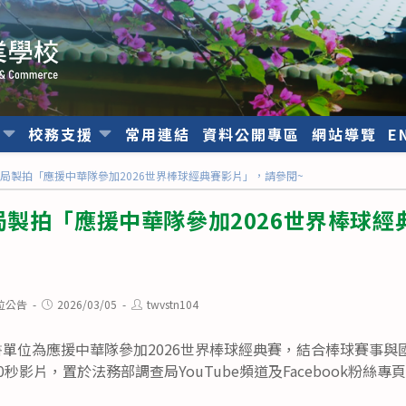
位
校務支援
常用連結
資料公開專區
網站導覽
E
局製拍「應援中華隊參加2026世界棒球經典賽影片」，請參閱~
製拍「應援中華隊參加2026世界棒球經
Post
Post
位公告
2026/03/05
twvstn104
published:
author:
單位為應援中華隊參加2026世界棒球經典賽，結合棒球賽事與
秒影片，置於法務部調查局YouTube頻道及Facebook粉絲專