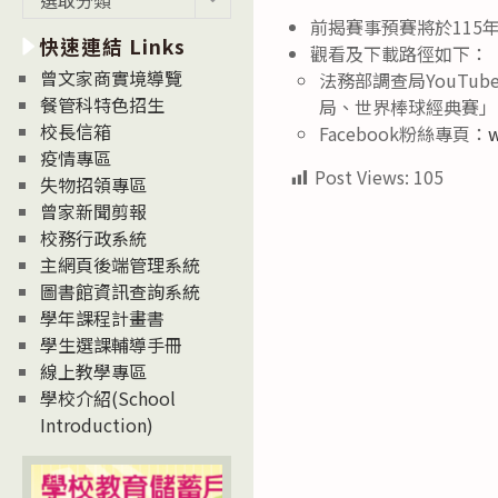
新
前揭賽事預賽將於115
快速連結 Links
消
觀看及下載路徑如下：
息
曾文家商實境導覽
法務部調查局YouTube頻
News
餐管科特色招生
局、世界棒球經典賽」
校長信箱
Facebook粉絲專頁：
疫情專區
Post Views:
105
失物招領專區
曾家新聞剪報
校務行政系統
主網頁後端管理系統
圖書館資訊查詢系統
學年課程計畫書
學生選課輔導手冊
線上教學專區
學校介紹(School
Introduction)