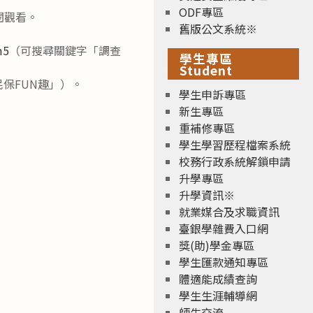
ODF專區
閱觀看。
舊版公文系統※
m5
（可搜尋關鍵字「調查
學生專區
Student
全民保FUN趣」）。
學生申訴專區
新生專區
重補修專區
學生學習歷程檔案系統
校務行政系統解鎖申請
升學專區
升學資訊※
就業媒合及求職資訊
臺銀學雜費入口網
獎(助)學金專區
學生匯款通知專區
體適能成績查詢
學生生涯輔導網
師生交流