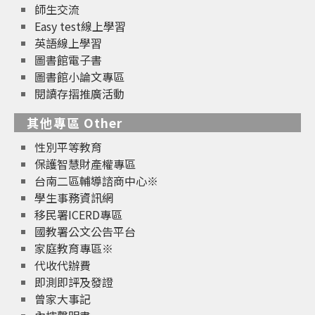
師生交流
Easy test線上學習
英語線上學習
圖書館電子書
圖書館小論文專區
閱讀存摺推廣活動
其他專區 Other
性別平等教育
保護智慧財產權專區
台南二區輔導諮商中心※
學生事務資訊網
移民署ICERD專區
國教署公文公告平台
家庭教育專區※
代收代辦費
即測即評及發證
曾家大事記