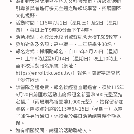
為推動大淡北地區在地人文科普教育，透過本活動
引導參與者進行多元主題之跨領域學習，拓展國際
文化視野。
活動時間：115年7月1日（星期三）及2日（星期
四），每日上午9時30分至下午4時。
活動地點：本校淡水校園驚聲紀念大樓T505教室。
參加對象及名額：高中職一、二年級學生30名。
報名方式：採網路報名，自115年5月25日（星期
一）上午8時起至6月14日（星期日）晚上10時止，
至本校活動報名系統（網址：
https://enroll.tku.edu.tw/）報名，關鍵字請查詢
「淡江歐語」。
該營隊全程免費，報名後經審查通過者，須於115年
6月20日前匯款活動出席保證金新臺幣500元整至指
定帳戶（兩場則為新臺幣1,000元整），始保留參加
資格。匯款資訊將於115年6月15日（星期一）以電
子郵件另行通知，保證金於每日活動結束時全額退
還。
如有相關疑問，請逕洽活動聯絡人。