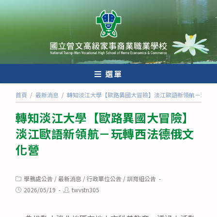
跳
轉
至
主
要
內
選單
容
首頁
/
最新消息
/
轉知淡江大學【歐路異國大冒險】淡江歐語新領航－玩轉
轉知淡江大學【歐路異國大冒險】
淡江歐語新領航－玩轉西法德俄文
化營
Post
學務處公告
/
最新消息
/
行政單位公告
/
訓育組公告
category:
Post
Post
2026/05/19
twvstn305
published:
author: