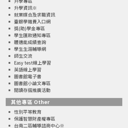
升學專區
升學資訊※
就業媒合及求職資訊
臺銀學雜費入口網
獎(助)學金專區
學生匯款通知專區
體適能成績查詢
學生生涯輔導網
師生交流
Easy test線上學習
英語線上學習
圖書館電子書
圖書館小論文專區
閱讀存摺推廣活動
其他專區 Other
性別平等教育
保護智慧財產權專區
台南二區輔導諮商中心※