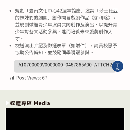
規劃「臺南文化中心42週年館慶」邀請「莎士比亞
的妹妹們的劇團」創作開幕戲劇作品《伽利略》，
並規劃徵選青少年演員共同創作及演出，以提升青
少年對藝文活動參與，進而培養未來戲劇創作人
才。
檢送演出介紹及徵選表單（如附件），請貴校惠予
協助公告轉知，並鼓勵同學踴躍參與。
A10700000V0000000_0467865A00_ATTCH2
下
載
Post Views:
67
媒體專區 Media