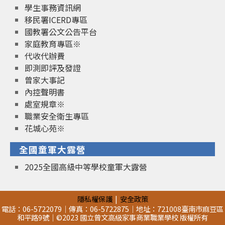
學生事務資訊網
移民署ICERD專區
國教署公文公告平台
家庭教育專區※
代收代辦費
即測即評及發證
曾家大事記
內控聲明書
處室規章※
職業安全衛生專區
花城心苑※
全國童軍大露營
2025全國高級中等學校童軍大露營
隱私權保護
安全政策
電話：06-5722079｜傳真：06-5722875｜地址：721008臺南市麻豆區
和平路9號｜©2023 國立曾文高級家事商業職業學校 版權所有