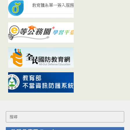
Search
for: