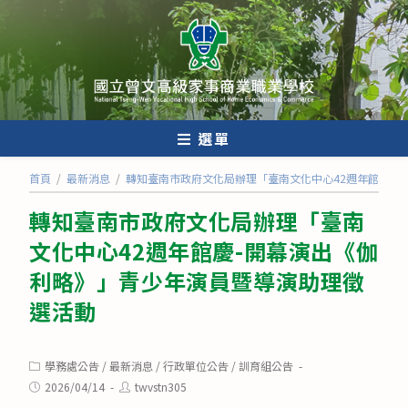
跳
轉
至
主
要
內
選單
容
首頁
/
最新消息
/
轉知臺南市政府文化局辦理「臺南文化中心42週年館慶-
轉知臺南市政府文化局辦理「臺南
文化中心42週年館慶-開幕演出《伽
利略》」青少年演員暨導演助理徵
選活動
Post
學務處公告
/
最新消息
/
行政單位公告
/
訓育組公告
category:
Post
Post
2026/04/14
twvstn305
published:
author: