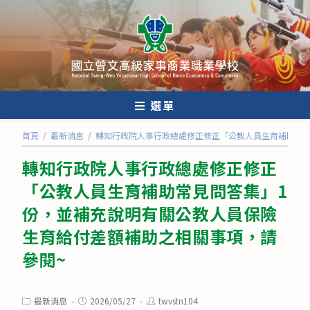
跳
轉
至
主
要
內
選單
容
首頁
/
最新消息
/
轉知行政院人事行政總處修正修正「公教人員生育補助常見
轉知行政院人事行政總處修正修正
「公教人員生育補助常見問答集」1
份，並補充說明有關公教人員保險
生育給付差額補助之相關事項，請
參閱~
Post
Post
Post
最新消息
2026/05/27
twvstn104