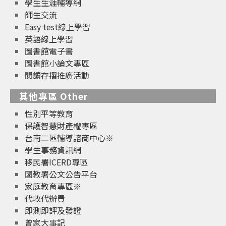
學生生涯輔導網
師生交流
Easy test線上學習
英語線上學習
圖書館電子書
圖書館小論文專區
閱讀存摺推廣活動
其他專區 Other
性別平等教育
保護智慧財產權專區
台南二區輔導諮商中心※
學生事務資訊網
移民署ICERD專區
國教署公文公告平台
家庭教育專區※
代收代辦費
即測即評及發證
曾家大事記