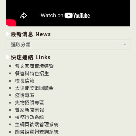
最新消息 News
最
選取分類
新
快速連結 Links
消
息
曾文家商實境導覽
News
餐管科特色招生
校長信箱
太陽能發電回饋金
疫情專區
失物招領專區
曾家新聞剪報
校務行政系統
主網頁後端管理系統
圖書館資訊查詢系統