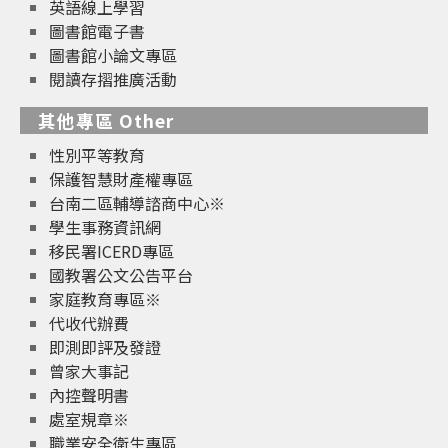
英語線上學習
圖書館電子書
圖書館小論文專區
閱讀存摺推廣活動
其他專區 Other
性別平等教育
保護智慧財產權專區
台南二區輔導諮商中心※
學生事務資訊網
移民署ICERD專區
國教署公文公告平台
家庭教育專區※
代收代辦費
即測即評及發證
曾家大事記
內控聲明書
處室規章※
職業安全衛生專區