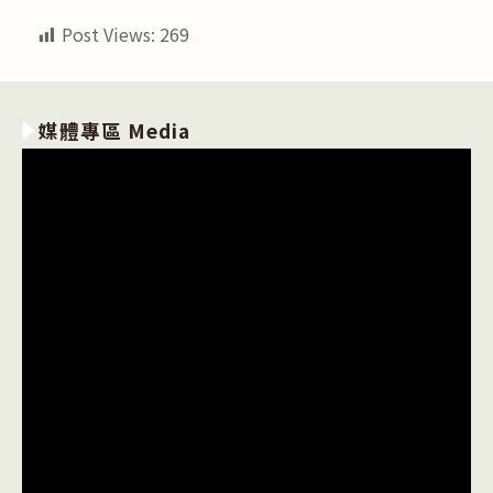
category:
published:
author:
Post Views:
269
媒體專區 Media