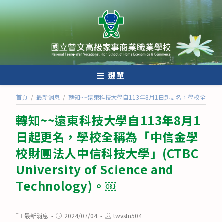
跳
轉
至
主
要
內
選單
容
首頁
/
最新消息
/
轉知~~遠東科技大學自113年8月1日起更名，學校全稱為「中信金學校財團
轉知~~遠東科技大學自113年8月1
日起更名，學校全稱為「中信金學
校財團法人中信科技大學」(CTBC
University of Science and
Technology)。￼
Post
Post
Post
最新消息
2024/07/04
twvstn504