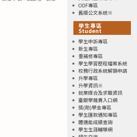
ODF專區
舊版公文系統※
學生專區
Student
學生申訴專區
新生專區
重補修專區
學生學習歷程檔案系統
校務行政系統解鎖申請
升學專區
升學資訊※
就業媒合及求職資訊
臺銀學雜費入口網
獎(助)學金專區
學生匯款通知專區
體適能成績查詢
學生生涯輔導網
師生交流