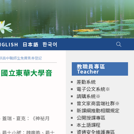
NGLISH
日本語
한국어
供高中職師生免費票券登記
教職員專區
》國立東華大學音
Teacher
差勤系統
電子公文系統※
請購系統※
曾文家商雲端社群※
新課綱推動相關規定
公開授課專區
、蓋瑞·夏克：《神祕月
本土語課程
資通安全維護專區
、爵士小號：魏廣晧、爵士