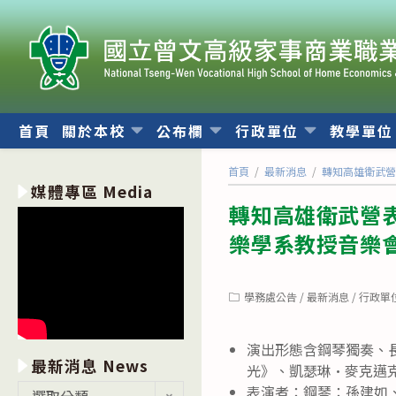
跳
轉
至
主
要
內
首頁
關於本校
公布欄
行政單位
教學單
容
首頁
/
最新消息
/
轉知高雄衛武
媒體專區 Media
轉知高雄衛武營
樂學系教授音樂
Post
學務處公告
/
最新消息
/
行政單
category:
演出形態含鋼琴獨奏、
最新消息 News
光》、凱瑟琳·麥克邁
最
表演者：鋼琴：孫建如
選取分類