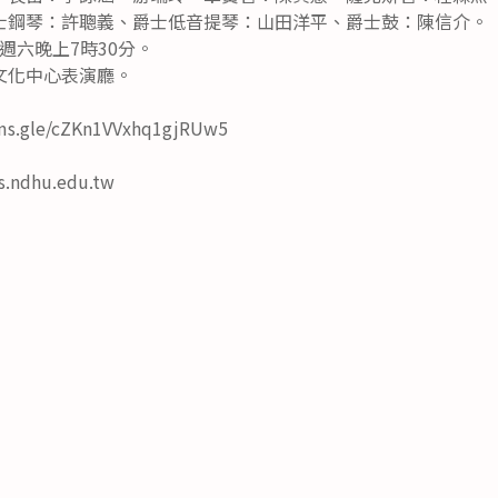
士鋼琴：許聰義、爵士低音提琴：山田洋平、爵士鼓：陳信介。
日週六晚上7時30分。
文化中心表演廳。
s.gle/cZKn1VVxhq1gjRUw5
.ndhu.edu.tw