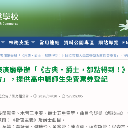
位
校務支援
常用連結
資料公開專區
網站導覽
E
營表演廳舉辦「《古典・爵士，都點得到！》國立東華大學音樂學系教授音樂會」，提
表演廳舉辦「《古典・爵士，都點得到！
會」，提供高中職師生免費票券登記
Post
Post
位公告
/
訓育組公告
2026/04/20
twvstn305
published:
author:
長笛獨奏、木管三重奏、爵士五重奏等。曲目含舒曼《觸技曲》
克爾：《折衷主義》及爵士曲目。
、長笛：李詠涵、游瑞玲、單簧管：陳貞蕙、薩克斯管：程森杰