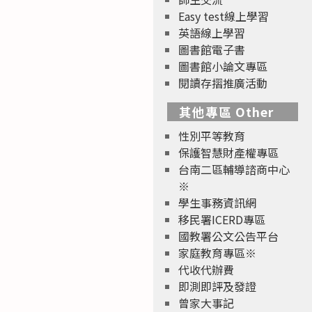
Easy test線上學習
英語線上學習
圖書館電子書
圖書館小論文專區
閱讀存摺推廣活動
其他專區 Other
性別平等教育
保護智慧財產權專區
台南二區輔導諮商中心
※
學生事務資訊網
移民署ICERD專區
國教署公文公告平台
家庭教育專區※
代收代辦費
即測即評及發證
曾家大事記