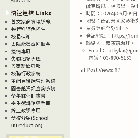
新
薩克斯風：楊曉恩、爵
快速連結 Links
消
時間：2026年05月09
息
地點：衛武營國家藝術
曾文家商實境導覽
News
票券登記至5/4止 。
餐管科特色招生
登記網址： https://form
校長信箱
聯絡人：藍筱筑助理。
太陽能發電回饋金
Email：cathylan@gms
疫情專區
電話：03-890-5153
失物招領專區
曾家新聞剪報
Post Views:
67
校務行政系統
主網頁後端管理系統
圖書館資訊查詢系統
學年課程計畫書
學生選課輔導手冊
線上教學專區
學校介紹(School
Introduction)