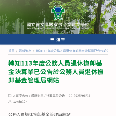
跳
轉
至
主
要
內
選單
容
首頁
/
最新消息
/
轉知113年度公務人員退休撫卹基金決算業已公告於公務
轉知113年度公務人員退休撫卹基
金決算業已公告於公務人員退休撫
卹基金管理局網站
Post
Post
人事室公告
/
最新消息
/
行政單位公告
2025/06/16
category:
published:
Post
twvstn104
author:
公務人員退休撫卹基金管理局網站