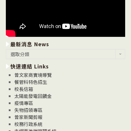
最新消息 News
最
選取分類
新
快速連結 Links
消
息
曾文家商實境導覽
News
餐管科特色招生
校長信箱
太陽能發電回饋金
疫情專區
失物招領專區
曾家新聞剪報
校務行政系統