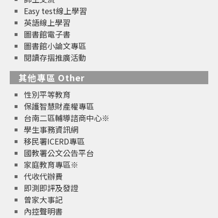
Easy test線上學習
英語線上學習
圖書館電子書
圖書館小論文專區
閱讀存摺推廣活動
其他專區 Other
性別平等教育
保護智慧財產權專區
台南二區輔導諮商中心※
學生事務資訊網
移民署ICERD專區
國教署公文公告平台
家庭教育專區※
代收代辦費
即測即評及發證
曾家大事記
內控聲明書