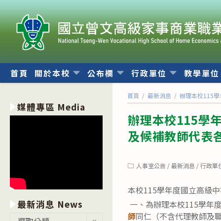
跳
轉
至
主
要
內
首頁
關於本校
公布欄
行政單位
教學單
容
首頁
/
最新消息
/
辦理本校115
媒體專區 Media
辦理本校115
及候補教師代表
Post
人事室公告
/
最新消息
/
行政單
category:
本校115學年度國立高級
最新消息 News
一、為辦理本校115學年
師
同仁（不含代理教師及
最
選取分類