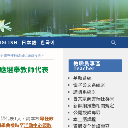
NGLISH
日本語
한국어
請全體專任教師同仁踴躍投票。
教職員專區
校應選舉教師代表
Teacher
差勤系統
電子公文系統※
請購系統※
曾文家商雲端社群※
新課綱推動相關規定
公開授課專區
師代表1人，請本校
專任教
本土語課程
開學典禮時至
活動中心領取
資通安全維護專區