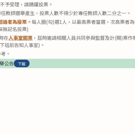
時不予受理，請踴躍投票。
任教師選舉產生，投票人數不得少於專任教師人數二分之一。
超過者為廢票。
每人圈(勾)選1人，以最高票者當選，次高票者
採無記名投票)
時在
人事室開票
，屆時邀請相關人員共同參與監督及計(開)票作
0日下班前告知人事室)。
參考。
選舉公告
下載