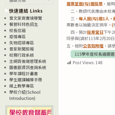
選票並圈(勾)選投票
，逾
新
快速連結 Links
消
二、教師代表應由本校專
息
曾文家商實境導覽
三、
每人圈
(
勾
)
選
1
人，
News
餐管科特色招生
票數者以抽籤決定排序。
(
校長信箱
四、預計
投票當日
下午2
疫情專區
同參與(請於115年2月2
失物招領專區
五、檢附
公告如附檔
，請
曾家新聞剪報
115學年度校長遴選
校務行政系統
主網頁後端管理系統
Post Views:
148
圖書館資訊查詢系統
學年課程計畫書
學生選課輔導手冊
線上教學專區
學校介紹(School
Introduction)