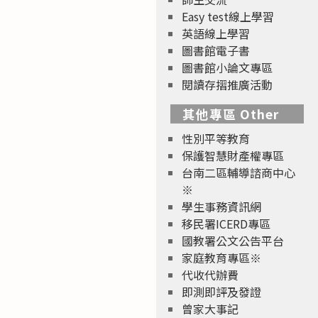
Easy test線上學習
英語線上學習
圖書館電子書
圖書館小論文專區
閱讀存摺推廣活動
其他專區 Other
性別平等教育
保護智慧財產權專區
台南二區輔導諮商中心
※
學生事務資訊網
移民署ICERD專區
國教署公文公告平台
家庭教育專區※
代收代辦費
即測即評及發證
曾家大事記