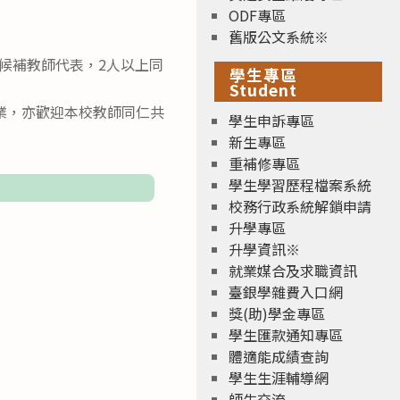
ODF專區
舊版公文系統※
為候補教師代表，2人以上同
學生專區
Student
業，亦歡迎本校教師同仁共
學生申訴專區
新生專區
重補修專區
學生學習歷程檔案系統
校務行政系統解鎖申請
升學專區
升學資訊※
就業媒合及求職資訊
臺銀學雜費入口網
獎(助)學金專區
學生匯款通知專區
體適能成績查詢
學生生涯輔導網
師生交流