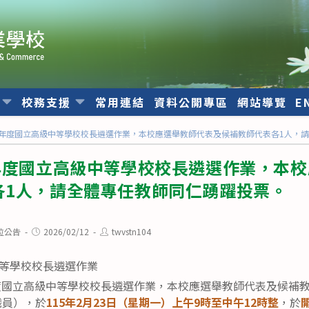
位
校務支援
常用連結
資料公開專區
網站導覽
E
學年度國立高級中等學校校長遴選作業，本校應選舉教師代表及候補教師代表各1人，
學年度國立高級中等學校校長遴選作業，本
各1人，請全體專任教師同仁踴躍投票。
Post
Post
位公告
2026/02/12
twvstn104
published:
author:
中等學校校長遴選作業
度國立高級中等學校校長遴選作業，本校應選舉教師代表及候補教
職員），於
115年2月23日（星期一）上午9時至中午12時整
，於