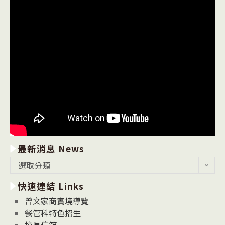
最新消息 News
最
選取分類
新
快速連結 Links
消
息
曾文家商實境導覽
News
餐管科特色招生