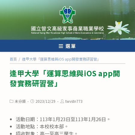
跳
轉
至
主
要
內
選單
容
首頁
/
逢甲大學「運算思維與iOS app開發實務研習營」
逢甲大學「運算思維與iOS app開
發實務研習營」
Post
Post
Post
未分類
2023/12/29
twvstn773
category:
published:
author:
活動日期：113年1月23日至113年1月26日。
活動地點：本校校本部。
招收對象：高一至高三學生。