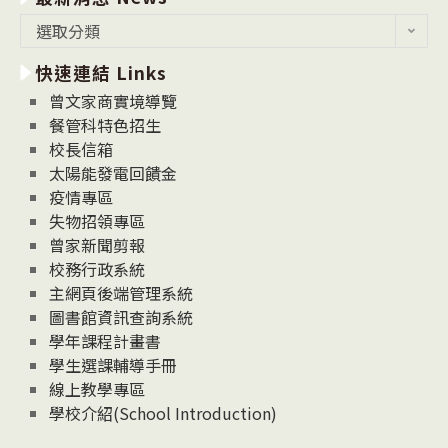
最
選取分類
新
快速連結 Links
消
息
曾文家商實境導覽
News
餐管科特色招生
校長信箱
太陽能發電回饋金
疫情專區
失物招領專區
曾家新聞剪報
校務行政系統
主網頁後端管理系統
圖書館資訊查詢系統
學年課程計畫書
學生選課輔導手冊
線上教學專區
學校介紹(School Introduction)