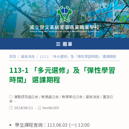
跳
轉
至
主
要
內
選單
容
首頁
/
最新消息
/
113-1 「多元選修」及「彈性學習時間」 選課期程
113-1 「多元選修」及「彈性學習
時間」 選課期程
Post
實驗研究組公告
/
教務處公告
/
教學單位公告
/
最新消息
/
置頂公
category:
告
Post
Post
2024/06/11
twvstn205
published:
author:
學生課程查詢：113.06.03 (一) 12:00