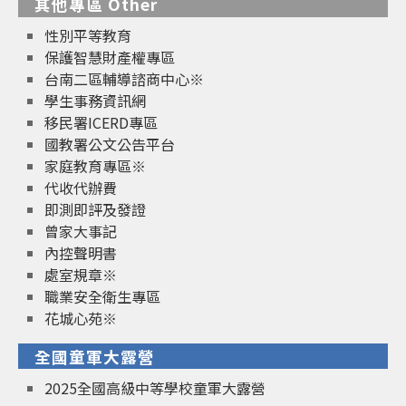
其他專區 Other
性別平等教育
保護智慧財產權專區
台南二區輔導諮商中心※
學生事務資訊網
移民署ICERD專區
國教署公文公告平台
家庭教育專區※
代收代辦費
即測即評及發證
曾家大事記
內控聲明書
處室規章※
職業安全衛生專區
花城心苑※
全國童軍大露營
2025全國高級中等學校童軍大露營