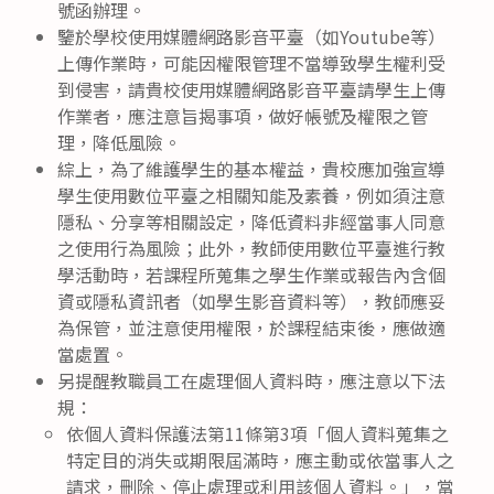
號函辦理。
鑒於學校使用媒體網路影音平臺（如Youtube等）
上傳作業時，可能因權限管理不當導致學生權利受
到侵害，請貴校使用媒體網路影音平臺請學生上傳
作業者，應注意旨揭事項，做好帳號及權限之管
理，降低風險。
綜上，為了維護學生的基本權益，貴校應加強宣導
學生使用數位平臺之相關知能及素養，例如須注意
隱私、分享等相關設定，降低資料非經當事人同意
之使用行為風險；此外，教師使用數位平臺進行教
學活動時，若課程所蒐集之學生作業或報告內含個
資或隱私資訊者（如學生影音資料等），教師應妥
為保管，並注意使用權限，於課程結束後，應做適
當處置。
另提醒教職員工在處理個人資料時，應注意以下法
規：
依個人資料保護法第11條第3項「個人資料蒐集之
特定目的消失或期限屆滿時，應主動或依當事人之
請求，刪除、停止處理或利用該個人資料。」，當