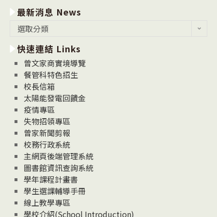
最新消息 News
最
選取分類
新
快速連結 Links
消
息
曾文家商實境導覽
News
餐管科特色招生
校長信箱
太陽能發電回饋金
疫情專區
失物招領專區
曾家新聞剪報
校務行政系統
主網頁後端管理系統
圖書館資訊查詢系統
學年課程計畫書
學生選課輔導手冊
線上教學專區
學校介紹(School Introduction)