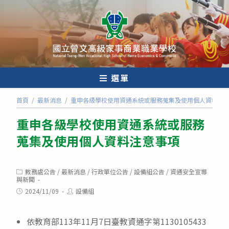
跳
轉
至
主
要
內
選單
容
首頁
/
最新消息
/
重申各級學校使用資通系統或服務蒐集及使用個人資料注
重申各級學校使用資通系統或服務
蒐集及使用個人資料注意事項
Post
教務處公告
/
最新消息
/
行政單位公告
/
設備組公告
/
資通安全宣導
category:
與新聞
Post
Post
2024/11/09
設備組
published:
author:
依教育部113年11月7日臺教資通字第1130105433