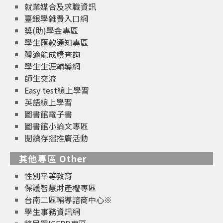
就業媒合及求職資訊
臺銀學雜費入口網
獎(助)學金專區
學生匯款通知專區
體適能成績查詢
學生生涯輔導網
師生交流
Easy test線上學習
英語線上學習
圖書館電子書
圖書館小論文專區
閱讀存摺推廣活動
其他專區 Other
性別平等教育
保護智慧財產權專區
台南二區輔導諮商中心※
學生事務資訊網