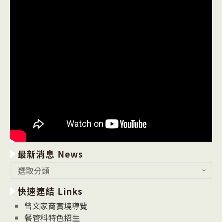
最新消息 News
最
選取分類
新
快速連結 Links
消
息
曾文家商實境導覽
News
餐管科特色招生