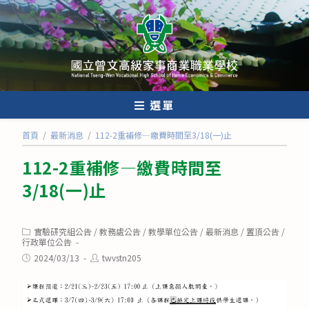
跳
轉
至
主
要
內
選單
容
首頁
/
最新消息
/
112-2重補修—繳費時間至3/18(一)止
112-2重補修—繳費時間至
3/18(一)止
Post
實驗研究組公告
/
教務處公告
/
教學單位公告
/
最新消息
/
置頂公告
/
category:
行政單位公告
Post
Post
2024/03/13
twvstn205
published:
author: