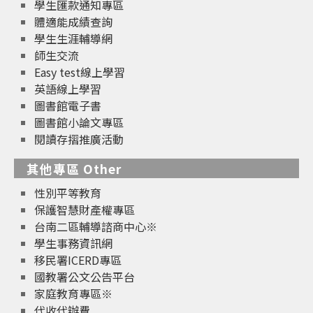
學生匯款通知專區
體適能成績查詢
學生生涯輔導網
師生交流
Easy test線上學習
英語線上學習
圖書館電子書
圖書館小論文專區
閱讀存摺推廣活動
其他專區 Other
性別平等教育
保護智慧財產權專區
台南二區輔導諮商中心※
學生事務資訊網
移民署ICERD專區
國教署公文公告平台
家庭教育專區※
代收代辦費