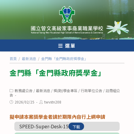
跳
轉
至
主
要
內
選單
容
首頁
/
最新消息
/
金門縣「金門縣政府獎學金」
金門縣「金門縣政府獎學金」
Post
教務處公告
/
最新消息
/
獎(助)學金專區
/
行政單位公告
/
註冊組公
category:
告
Post
Post
2026/02/25
twvstn208
published:
author:
擬申請本案獎學金者請於期限內自行上網申請
SPEED-Super-Desk-15
下載