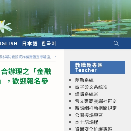
NGLISH
日本語
한국어
理財與防範投資詐騙實體宣導講座」，歡迎報名參加
教職員專區
聯合辦理之「金融
Teacher
」，歡迎報名參
差勤系統
電子公文系統※
請購系統※
曾文家商雲端社群※
新課綱推動相關規定
公開授課專區
本土語課程
資通安全維護專區