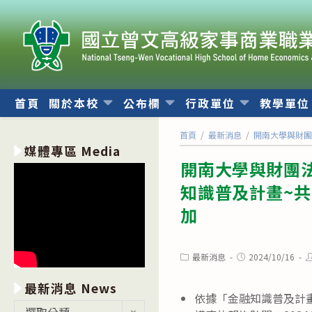
跳
轉
至
主
要
內
首頁
關於本校
公布欄
行政單位
教學單
容
首頁
/
最新消息
/
開南大學與財團
媒體專區 Media
開南大學與財團
知識普及計畫~
加
Post
Post
P
最新消息
2024/10/16
category:
published:
a
最新消息 News
依據「金融知識普及計
最
選取分類