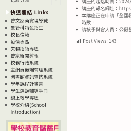
講座的起迄時間：2024/11
新
講座的報名網址：https://
快速連結 Links
消
本講座正在申請「全國
息
曾文家商實境導覽
時數。
News
餐管科特色招生
請核予與會人員：公假
校長信箱
Post Views:
143
疫情專區
失物招領專區
曾家新聞剪報
校務行政系統
主網頁後端管理系統
圖書館資訊查詢系統
學年課程計畫書
學生選課輔導手冊
線上教學專區
學校介紹(School
Introduction)