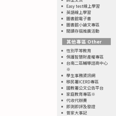
Easy test線上學習
英語線上學習
圖書館電子書
圖書館小論文專區
閱讀存摺推廣活動
其他專區 Other
性別平等教育
保護智慧財產權專區
台南二區輔導諮商中心
※
學生事務資訊網
移民署ICERD專區
國教署公文公告平台
家庭教育專區※
代收代辦費
即測即評及發證
曾家大事記