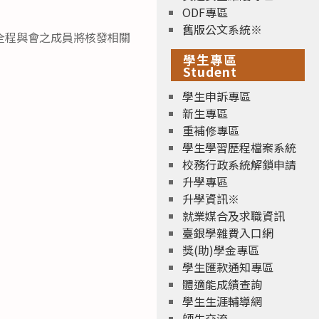
ODF專區
舊版公文系統※
全程與會之成員將核發相關
學生專區
Student
學生申訴專區
新生專區
重補修專區
學生學習歷程檔案系統
校務行政系統解鎖申請
升學專區
升學資訊※
就業媒合及求職資訊
臺銀學雜費入口網
獎(助)學金專區
學生匯款通知專區
體適能成績查詢
學生生涯輔導網
師生交流