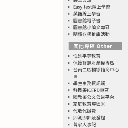
Easy test線上學習
英語線上學習
圖書館電子書
圖書館小論文專區
閱讀存摺推廣活動
其他專區 Other
性別平等教育
保護智慧財產權專區
台南二區輔導諮商中心
※
學生事務資訊網
移民署ICERD專區
國教署公文公告平台
家庭教育專區※
代收代辦費
即測即評及發證
曾家大事記