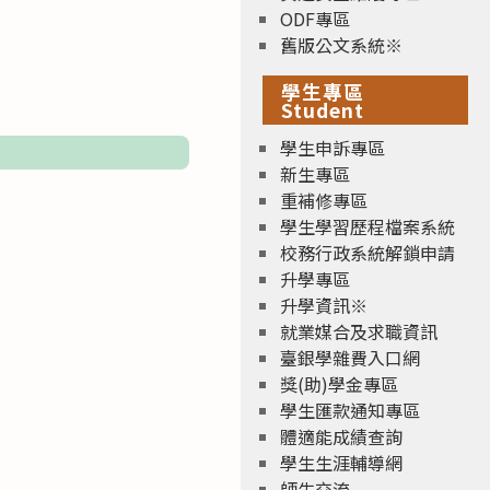
ODF專區
舊版公文系統※
學生專區
Student
學生申訴專區
新生專區
重補修專區
學生學習歷程檔案系統
校務行政系統解鎖申請
升學專區
升學資訊※
就業媒合及求職資訊
臺銀學雜費入口網
獎(助)學金專區
學生匯款通知專區
體適能成績查詢
學生生涯輔導網
師生交流