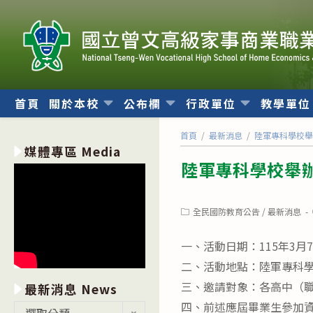
跳
轉
至
主
要
內
首頁
關於本校
公布欄
行政單位
教學單
容
首頁
/
最新消息
/
陸軍專科學校
媒體專區 Media
陸軍專科學校舉
Post
全民國防教育公告
/
最新消息
category:
一、活動日期：115年3月
二、活動地點：陸軍專科
三、邀請對象：各高中（職
最新消息 News
四、前述應屆畢業生參加資
最
選取分類