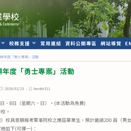
位
校務支援
常用連結
資料公開專區
網站導覽
E
舉辦年度「勇士專案」活動
辦年度「勇士專案」活動
Post
Post
2026/02/23
twvstn311
published:
author:
7日、8日（星期六、日）。(本活動為免費)
學校。
）校具意願報考軍事院校之應屆畢業生，預計邀請200 員（男
格如下(可擇一)：