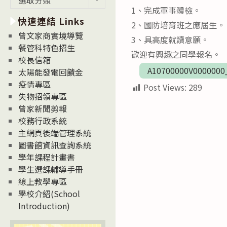
新
1、完成軍事體檢。
快速連結 Links
消
2、國防培育班之應屆生。
息
曾文家商實境導覽
3、具高度就讀意願。
News
餐管科特色招生
歡迎有興趣之同學報名。
校長信箱
A10700000V0000000
太陽能發電回饋金
疫情專區
Post Views:
289
失物招領專區
曾家新聞剪報
校務行政系統
主網頁後端管理系統
圖書館資訊查詢系統
學年課程計畫書
學生選課輔導手冊
線上教學專區
學校介紹(School
Introduction)