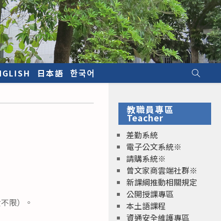
NGLISH
日本語
한국어
教職員專區
Teacher
差勤系統
電子公文系統※
請購系統※
曾文家商雲端社群※
新課綱推動相關規定
公開授課專區
女不限）。
本土語課程
資通安全維護專區