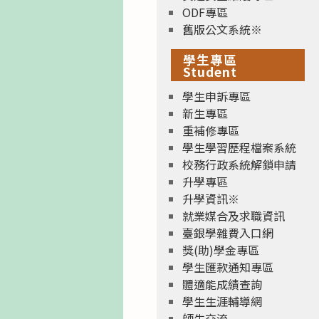
ODF專區
舊版公文系統※
學生專區
Student
學生申訴專區
新生專區
重補修專區
學生學習歷程檔案系統
校務行政系統解鎖申請
升學專區
升學資訊※
就業媒合及求職資訊
臺銀學雜費入口網
獎(助)學金專區
學生匯款通知專區
體適能成績查詢
學生生涯輔導網
師生交流