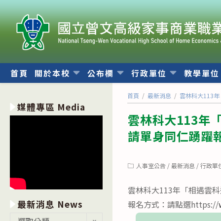
跳
轉
至
主
要
內
首頁
關於本校
公布欄
行政單位
教學單
容
首頁
/
最新消息
/
雲林科大113
媒體專區 Media
雲林科大113年
請單身同仁踴躍
Post
人事室公告
/
最新消息
/
行政單
category:
雲林科大113年「相遇雲
最新消息 News
報名方式：請點選https://
最
選取分類