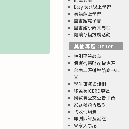
Easy test線上學習
英語線上學習
圖書館電子書
圖書館小論文專區
閱讀存摺推廣活動
其他專區 Other
性別平等教育
保護智慧財產權專區
台南二區輔導諮商中心
※
學生事務資訊網
移民署ICERD專區
國教署公文公告平台
家庭教育專區※
代收代辦費
即測即評及發證
曾家大事記