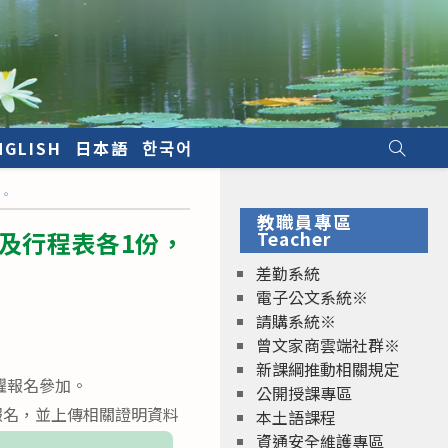
NGLISH
日本語
한국어
加。
教職員專區
及行程表各1份，
Teacher
差勤系統
電子公文系統※
請購系統※
曾文家商雲端社群※
新課綱推動相關規定
躍報名參加。
公開授課專區
報名，並上傳相關證明資料
本土語課程
資通安全維護專區