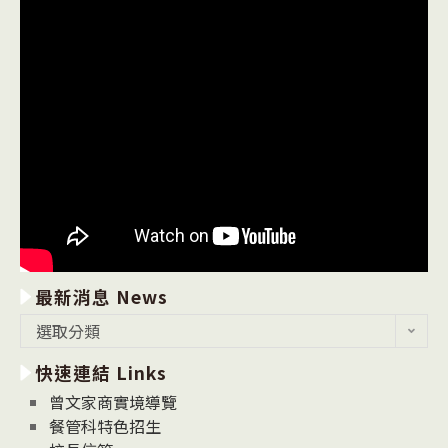
最新消息 News
最
選取分類
新
快速連結 Links
消
息
曾文家商實境導覽
News
餐管科特色招生