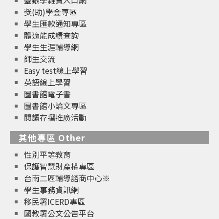
獎(助)學金專區
學生匯款通知專區
體適能成績查詢
學生生涯輔導網
師生交流
Easy test線上學習
英語線上學習
圖書館電子書
圖書館小論文專區
閱讀存摺推廣活動
其他專區 Other
性別平等教育
保護智慧財產權專區
台南二區輔導諮商中心※
學生事務資訊網
移民署ICERD專區
國教署公文公告平台