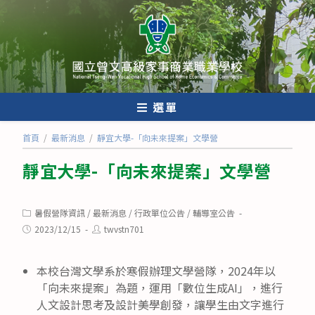
跳
轉
至
主
要
內
選單
容
首頁
/
最新消息
/
靜宜大學-「向未來提案」文學營
靜宜大學-「向未來提案」文學營
Post
暑假營隊資訊
/
最新消息
/
行政單位公告
/
輔導室公告
category:
Post
Post
2023/12/15
twvstn701
published:
author:
本校台灣文學系於寒假辦理文學營隊，2024年以
「向未來提案」為題，運用「數位生成AI」，進行
人文設計思考及設計美學創發，讓學生由文字進行