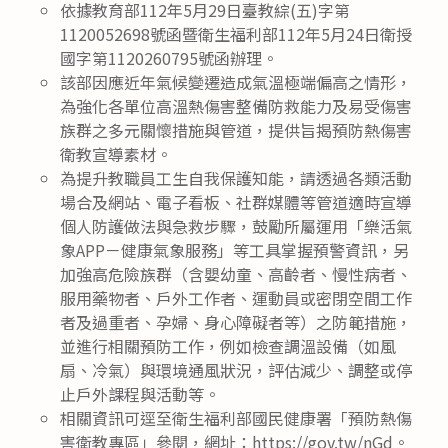
依據教育部112年5月29日臺教綜(五)字第
1120052698號函暨衛生福利部112年5月24日衛授
國字第1120260795號函辦理。
該部因應近年氣候變遷造成氣溫極端偏高之情形，
為強化各單位高溫熱傷害整備防救能力及易受傷害
族群之多元關懷措施與管道，提供旨揭預防熱傷害
衛教宣導素材。
為提升教職員工生自我保護知能，請透過各類活動
場合及網站、電子看板、社群媒體等管道適時宣導
個人防護做法與急救步驟，鼓勵所屬運用「樂活氣
象APP－健康氣象服務」等工具掌握預警資訊，另
加強高危險族群（含嬰幼童、高齡者、慢性病者、
服用藥物者、戶外工作者、運動員或密閉空間工作
者及過重者、孕婦、身心障礙者等）之防範措施，
並進行相關預防工作，例如檢查調溫設備（如風
扇、冷氣）與環境通風狀況，評估減少、調整或停
止戶外課程與活動等。
相關資訊可逕至衛生福利部國民健康署「預防熱傷
害衛教專區」參閱，網址：https://gov.tw/nGd。