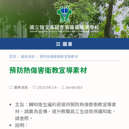
跳
轉
至
主
要
內
選單
容
首頁
/
最新消息
/
預防熱傷害衛教宣導素材
預防熱傷害衛教宣導素材
Post
Post
Post
最新消息
2023/06/14
twvstn303
category:
published:
author:
主旨：轉知衛生福利部提供預防熱傷害衛教宣導素
材，請廣為宣傳，提升教職員工生自我保護知能，
請查照。
說明：