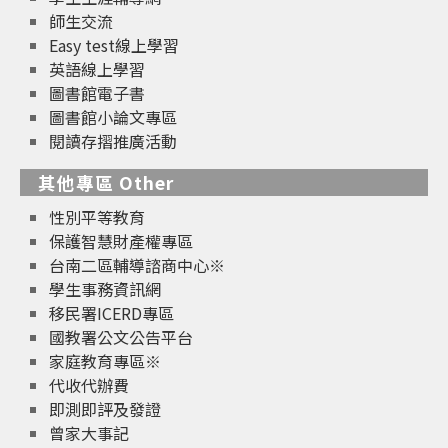
師生交流
Easy test線上學習
英語線上學習
圖書館電子書
圖書館小論文專區
閱讀存摺推廣活動
其他專區 Other
性別平等教育
保護智慧財產權專區
台南二區輔導諮商中心※
學生事務資訊網
移民署ICERD專區
國教署公文公告平台
家庭教育專區※
代收代辦費
即測即評及發證
曾家大事記