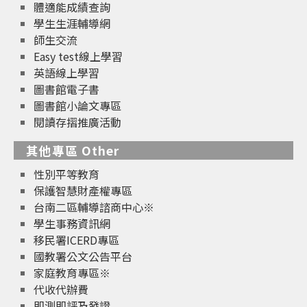
體適能成績查詢
學生生涯輔導網
師生交流
Easy test線上學習
英語線上學習
圖書館電子書
圖書館小論文專區
閱讀存摺推廣活動
其他專區 Other
性別平等教育
保護智慧財產權專區
台南二區輔導諮商中心※
學生事務資訊網
移民署ICERD專區
國教署公文公告平台
家庭教育專區※
代收代辦費
即測即評及發證