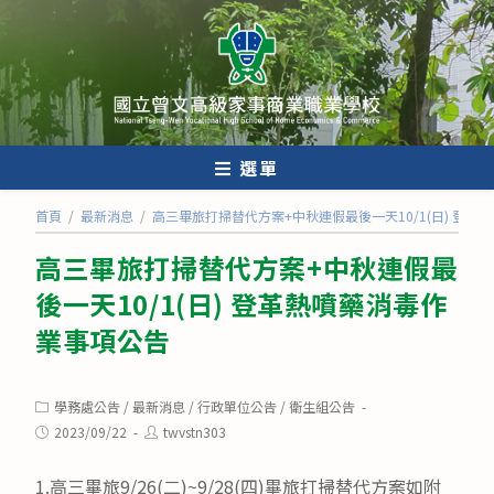
跳
轉
至
主
要
內
選單
容
首頁
/
最新消息
/
高三畢旅打掃替代方案+中秋連假最後一天10/1(日) 登
高三畢旅打掃替代方案+中秋連假最
後一天10/1(日) 登革熱噴藥消毒作
業事項公告
Post
學務處公告
/
最新消息
/
行政單位公告
/
衛生組公告
category:
Post
Post
2023/09/22
twvstn303
published:
author:
1.高三畢旅9/26(二)~9/28(四)畢旅打掃替代方案如附