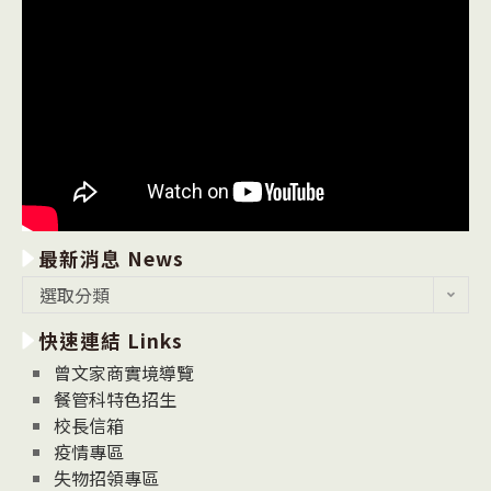
最新消息 News
最
選取分類
新
快速連結 Links
消
息
曾文家商實境導覽
News
餐管科特色招生
校長信箱
疫情專區
失物招領專區