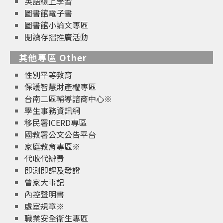
英語線上學習
圖書館電子書
圖書館小論文專區
閱讀存摺推廣活動
其他專區 Other
性別平等教育
保護智慧財產權專區
台南二區輔導諮商中心※
學生事務資訊網
移民署ICERD專區
國教署公文公告平台
家庭教育專區※
代收代辦費
即測即評及發證
曾家大事記
內控聲明書
處室規章※
職業安全衛生專區