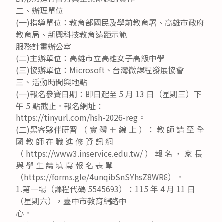
二、辦理單位
(一)指導單位：教育部國民及學前教育署、高雄市政府
教育局、新興科技教育遠距示範
服務計畫辦公室
(二)主辦單位：高雄市立高雄女子高級中學
(三)協辦單位：Microsoft、台灣微課程發展協會
三、活動時間與地點
(一)報名參賽日期：即日起至 5 月 13 日（星期三）下
午 5 點截止。報名網址：
https://tinyurl.com/hsh-2026-reg。
(二)黑客夥伴研習 （ 實 體 ＋ 線 上 ）： 教 師 請 至 全
國 教 師 在 職 進 修 資 訊 網
（ https://www3.inservice.edu.tw/ ） 報 名 ， 家 長
與 學 生 請 填 寫 報 名 表 單
（https://forms.gle/4unqibSnSYhsZ8WR8）。
1.第一場（課程代碼 5545693）：115 年 4 月 11 日
（星期六），臺中市教育網路中
心。