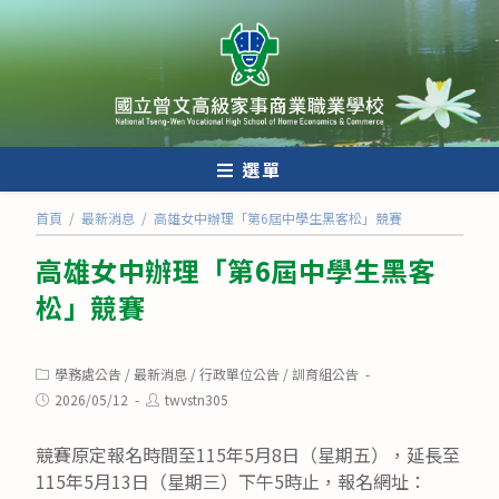
跳
轉
至
主
要
內
選單
容
首頁
/
最新消息
/
高雄女中辦理「第6屆中學生黑客松」競賽
高雄女中辦理「第6屆中學生黑客
松」競賽
Post
學務處公告
/
最新消息
/
行政單位公告
/
訓育組公告
category:
Post
Post
2026/05/12
twvstn305
published:
author:
競賽原定報名時間至115年5月8日（星期五），延長至
115年5月13日（星期三）下午5時止，報名網址：