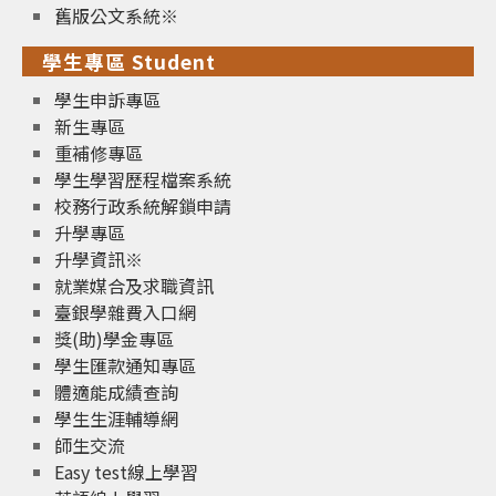
舊版公文系統※
學生專區 Student
學生申訴專區
新生專區
重補修專區
學生學習歷程檔案系統
校務行政系統解鎖申請
升學專區
升學資訊※
就業媒合及求職資訊
臺銀學雜費入口網
獎(助)學金專區
學生匯款通知專區
體適能成績查詢
學生生涯輔導網
師生交流
Easy test線上學習