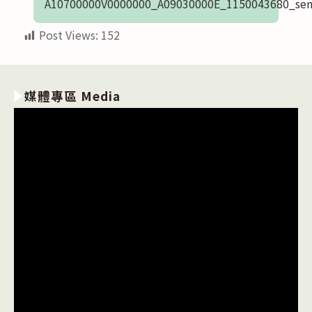
A10700000V0000000_A09030000E_1150043680_sen
Post Views:
152
媒體專區 Media