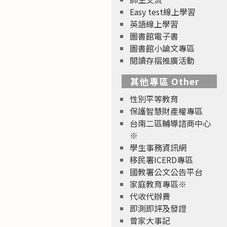
Easy test線上學習
英語線上學習
圖書館電子書
圖書館小論文專區
閱讀存摺推廣活動
其他專區 Other
性別平等教育
保護智慧財產權專區
台南二區輔導諮商中心
※
學生事務資訊網
移民署ICERD專區
國教署公文公告平台
家庭教育專區※
代收代辦費
即測即評及發證
曾家大事記