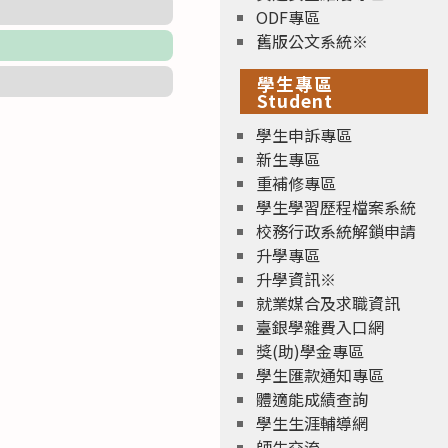
ODF專區
舊版公文系統※
學生專區
Student
學生申訴專區
新生專區
重補修專區
學生學習歷程檔案系統
校務行政系統解鎖申請
升學專區
升學資訊※
就業媒合及求職資訊
臺銀學雜費入口網
獎(助)學金專區
學生匯款通知專區
體適能成績查詢
學生生涯輔導網
師生交流