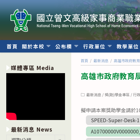
跳
轉
至
主
要
內
首頁
關於本校
公布欄
行政單位
教學單
容
首頁
/
最新消息
/
高雄市政府教育
媒體專區 Media
高雄市政府教育局
Post
最新消息
/
獎(助)學金專區
/
行
category:
擬申請本案獎助學金請於1
SPEED-Super-Desk-1
最新消息 News
A10700000V0000000
最
選取分類