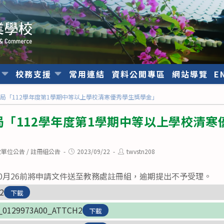
位
校務支援
常用連結
資料公開專區
網站導覽
E
局「112學年度第1學期中等以上學校清寒優秀學生獎學金」
「112學年度第1學期中等以上學校清寒
Post
Post
政單位公告
/
註冊組公告
2023/09/22
twvstn208
published:
author:
0月26前將申請文件送至教務處註冊組，逾期提出不予受理。
2
下載
_0129973A00_ATTCH2
下載