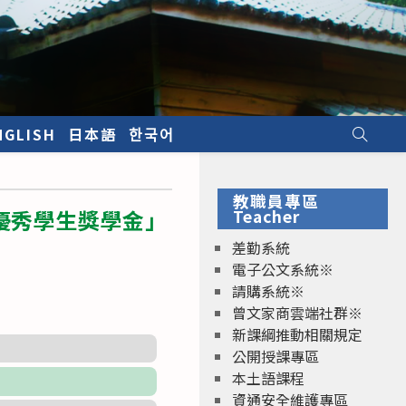
NGLISH
日本語
한국어
教職員專區
優秀學生獎學金」
Teacher
差勤系統
電子公文系統※
請購系統※
曾文家商雲端社群※
新課綱推動相關規定
公開授課專區
本土語課程
資通安全維護專區