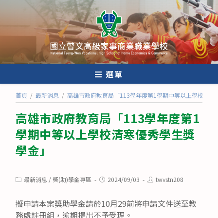
跳
轉
至
主
要
內
選單
容
首頁
/
最新消息
/
高雄市政府教育局「113學年度第1學期中等以上學校清寒
高雄市政府教育局「113學年度第1
學期中等以上學校清寒優秀學生獎
學金」
Post
Post
Post
最新消息
/
獎(助)學金專區
2024/09/03
twvstn208
category:
published:
author:
擬申請本案獎助學金請於10月29前將申請文件送至教
務處註冊組，逾期提出不予受理。