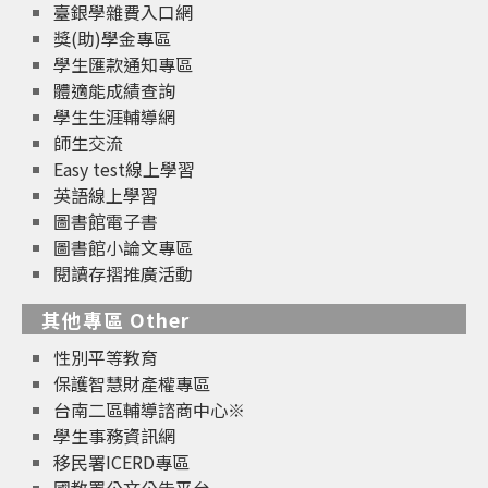
臺銀學雜費入口網
獎(助)學金專區
學生匯款通知專區
體適能成績查詢
學生生涯輔導網
師生交流
Easy test線上學習
英語線上學習
圖書館電子書
圖書館小論文專區
閱讀存摺推廣活動
其他專區 Other
性別平等教育
保護智慧財產權專區
台南二區輔導諮商中心※
學生事務資訊網
移民署ICERD專區
國教署公文公告平台