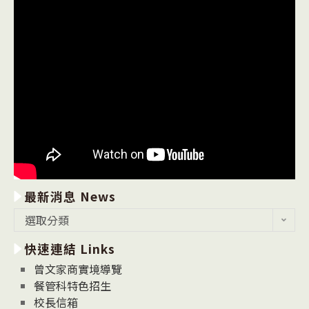
最新消息 News
最
選取分類
新
快速連結 Links
消
息
曾文家商實境導覽
News
餐管科特色招生
校長信箱