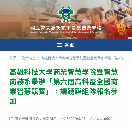
跳
轉
至
主
要
內
選單
容
首頁
/
最新消息
/
高雄科技大學商業智慧學院暨智慧商務系舉辦「第六屆高
高雄科技大學商業智慧學院暨智慧
商務系舉辦「第六屆高科盃全國商
業智慧競賽」，請踴躍組隊報名參
加
Post
Post
Post
商業經營科公告
/
最新消息
2025/09/08
twvstn604
category:
published:
author: