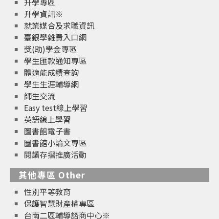
升學專區
升學資訊※
就業媒合及求職資訊
臺銀學雜費入口網
獎(助)學金專區
學生匯款通知專區
體適能成績查詢
學生生涯輔導網
師生交流
Easy test線上學習
英語線上學習
圖書館電子書
圖書館小論文專區
閱讀存摺推廣活動
其他專區 Other
性別平等教育
保護智慧財產權專區
台南二區輔導諮商中心※