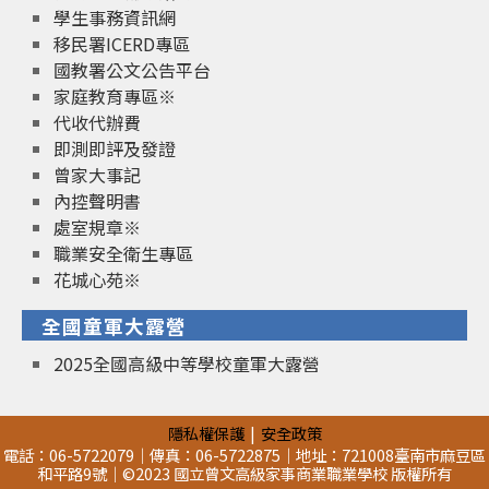
學生事務資訊網
移民署ICERD專區
國教署公文公告平台
家庭教育專區※
代收代辦費
即測即評及發證
曾家大事記
內控聲明書
處室規章※
職業安全衛生專區
花城心苑※
全國童軍大露營
2025全國高級中等學校童軍大露營
隱私權保護
安全政策
電話：06-5722079｜傳真：06-5722875｜地址：721008臺南市麻豆區
和平路9號｜©2023 國立曾文高級家事商業職業學校 版權所有