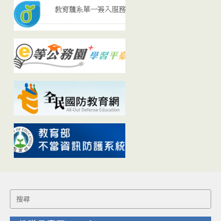
Search
for: