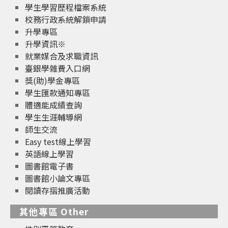
學生學習歷程檔案系統
校務行政系統解鎖申請
升學專區
升學資訊※
就業媒合及求職資訊
臺銀學雜費入口網
獎(助)學金專區
學生匯款通知專區
體適能成績查詢
學生生涯輔導網
師生交流
Easy test線上學習
英語線上學習
圖書館電子書
圖書館小論文專區
閱讀存摺推廣活動
其他專區 Other