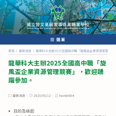
跳
轉
至
主
要
內
選單
容
首頁
/
最新消息
/
龍華科大主辦2025全國高中職「旋風盃企業資源管理競賽
龍華科大主辦2025全國高中職「旋
風盃企業資源管理競賽」，歡迎踴
躍參加。
Post
Post
Post
最新消息
2025/05/12
twvstn604
category:
published:
author:
目的及緣起