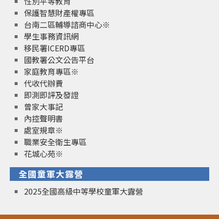
性別平等教育
保護智慧財產權專區
台南二區輔導諮商中心※
學生事務資訊網
移民署ICERD專區
國教署公文公告平台
家庭教育專區※
代收代辦費
即測即評及發證
曾家大事記
內控聲明書
處室規章※
職業安全衛生專區
花城心苑※
全國童軍大露營
2025全國高級中等學校童軍大露營