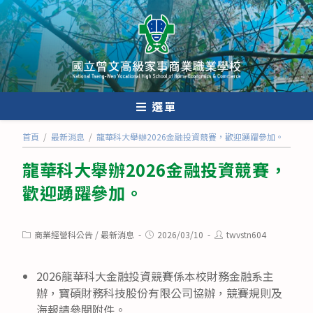
跳
轉
至
主
要
內
選單
容
首頁
/
最新消息
/
龍華科大舉辦2026金融投資競賽，歡迎踴躍參加。
龍華科大舉辦2026金融投資競賽，
歡迎踴躍參加。
Post
Post
Post
商業經營科公告
/
最新消息
2026/03/10
twvstn604
category:
published:
author:
2026龍華科大金融投資競賽係本校財務金融系主
辦，寶碩財務科技股份有限公司協辦，競賽規則及
海報請參閱附件。