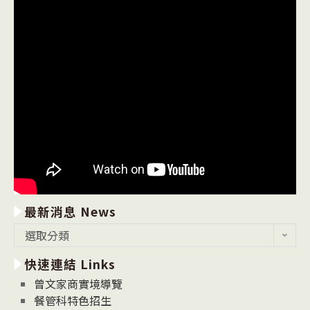
最新消息 News
最
選取分類
新
快速連結 Links
消
息
曾文家商實境導覽
News
餐管科特色招生