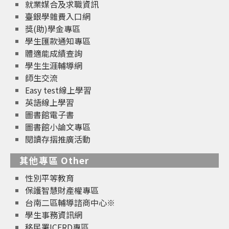
就業媒合及求職資訊
臺銀學雜費入口網
獎(助)學金專區
學生匯款通知專區
體適能成績查詢
學生生涯輔導網
師生交流
Easy test線上學習
英語線上學習
圖書館電子書
圖書館小論文專區
閱讀存摺推廣活動
其他專區 Other
性別平等教育
保護智慧財產權專區
台南二區輔導諮商中心※
學生事務資訊網
移民署ICERD專區