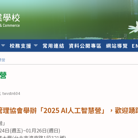
位
校務支援
常用連結
資料公開專區
網站導覽
E
智慧營
慧營
ost
twvstn604
uthor:
理協會舉辦「2025 AI人工智慧營」，歡迎踴
營」
4日(週五)~01月26日(週日)
大學(台北市濟南路1段321號)