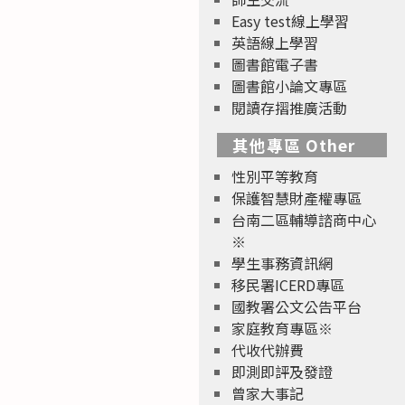
Easy test線上學習
英語線上學習
圖書館電子書
圖書館小論文專區
閱讀存摺推廣活動
其他專區 Other
性別平等教育
保護智慧財產權專區
台南二區輔導諮商中心
※
學生事務資訊網
移民署ICERD專區
國教署公文公告平台
家庭教育專區※
代收代辦費
即測即評及發證
曾家大事記