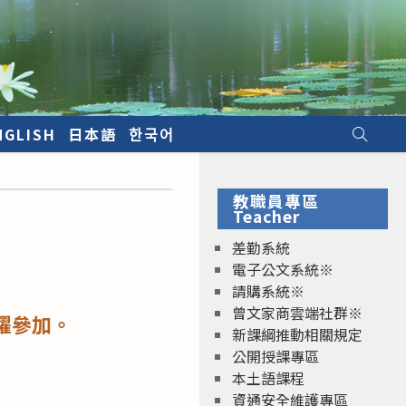
NGLISH
日本語
한국어
教職員專區
Teacher
差勤系統
電子公文系統※
請購系統※
曾文家商雲端社群※
躍參加。
新課綱推動相關規定
公開授課專區
本土語課程
資通安全維護專區