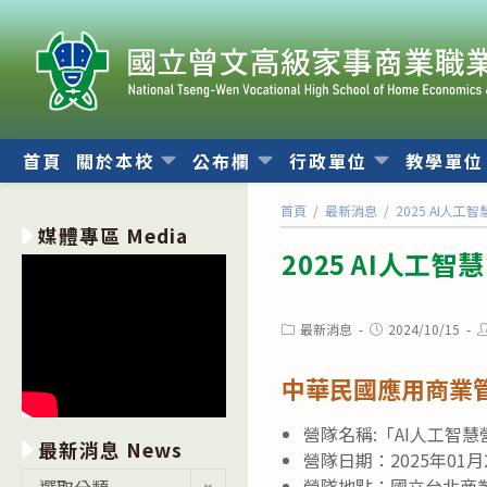
跳
轉
至
主
要
內
首頁
關於本校
公布欄
行政單位
教學單
容
首頁
/
最新消息
/
2025 AI人工
媒體專區 Media
2025 AI人工智
Post
Post
P
最新消息
2024/10/15
category:
published:
a
中華民國應用商業管
營隊名稱:「AI人工智慧
最新消息 News
營隊日期：2025年01月2
最
營隊地點：國立台北商業
選取分類