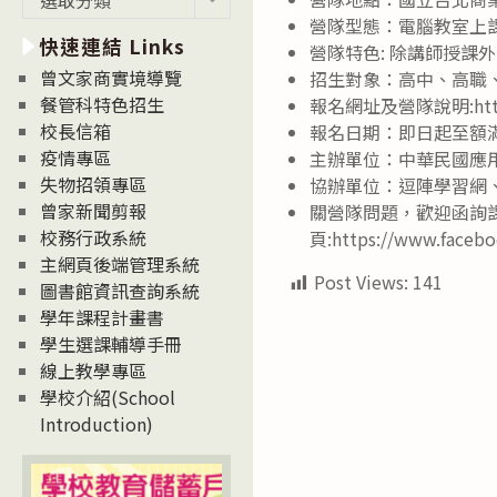
新
營隊型態：電腦教室上
快速連結 Links
消
營隊特色: 除講師授
息
曾文家商實境導覽
招生對象：高中、高職
News
餐管科特色招生
報名網址及營隊說明:https:
校長信箱
報名日期：即日起至額
疫情專區
主辦單位：中華民國應
失物招領專區
協辦單位：逗陣學習網
曾家新聞剪報
關營隊問題，歡迎函詢課程服務
校務行政系統
頁:https://www.facebo
主網頁後端管理系統
Post Views:
141
圖書館資訊查詢系統
學年課程計畫書
學生選課輔導手冊
線上教學專區
學校介紹(School
Introduction)