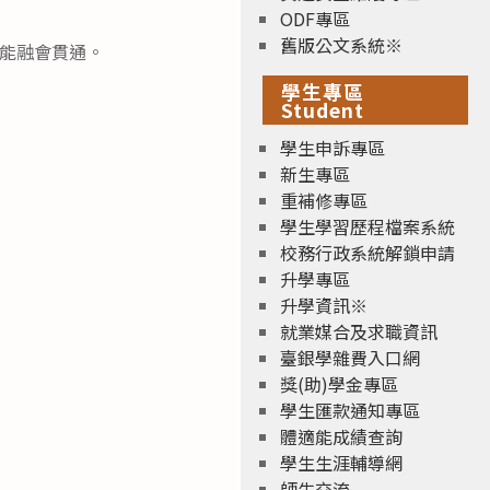
ODF專區
舊版公文系統※
更能融會貫通。
學生專區
Student
學生申訴專區
新生專區
重補修專區
學生學習歷程檔案系統
校務行政系統解鎖申請
升學專區
升學資訊※
就業媒合及求職資訊
臺銀學雜費入口網
獎(助)學金專區
學生匯款通知專區
體適能成績查詢
學生生涯輔導網
師生交流