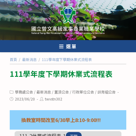
跳
轉
至
主
要
內
選單
容
首頁
/
最新消息
/
111學年度下學期休業式流程表
111學年度下學期休業式流程表
Post
學務處公告
/
最新消息
/
置頂公告
/
行政單位公告
/
訓育組公告
category:
Post
Post
2023/06/20
twvstn302
published:
author:
換教室時間改至6/30早上8:10-9:00!!!
111-2休業式流程表-1