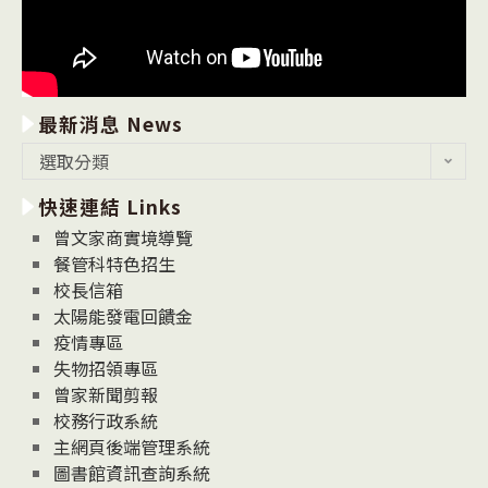
最新消息 News
最
選取分類
新
快速連結 Links
消
息
曾文家商實境導覽
News
餐管科特色招生
校長信箱
太陽能發電回饋金
疫情專區
失物招領專區
曾家新聞剪報
校務行政系統
主網頁後端管理系統
圖書館資訊查詢系統