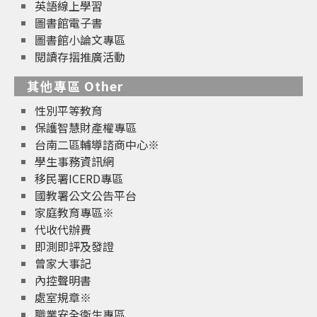
英語線上學習
圖書館電子書
圖書館小論文專區
閱讀存摺推廣活動
其他專區 Other
性別平等教育
保護智慧財產權專區
台南二區輔導諮商中心※
學生事務資訊網
移民署ICERD專區
國教署公文公告平台
家庭教育專區※
代收代辦費
即測即評及發證
曾家大事記
內控聲明書
處室規章※
職業安全衛生專區