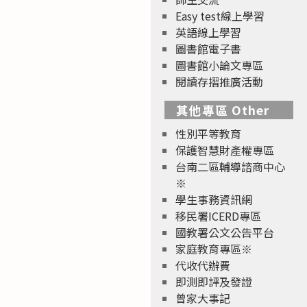
Easy test線上學習
英語線上學習
圖書館電子書
圖書館小論文專區
閱讀存摺推廣活動
其他專區 Other
性別平等教育
保護智慧財產權專區
台南二區輔導諮商中心
※
學生事務資訊網
移民署ICERD專區
國教署公文公告平台
家庭教育專區※
代收代辦費
即測即評及發證
曾家大事記