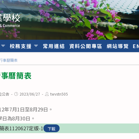
位
校務支援
常用連結
資料公開專區
網站導覽
E
假行事曆簡表
行事曆簡表
Post
Post
位公告
2023/06/27
twvstn505
published:
author:
2年7月1日至8月29日。
學日為8月30日。
表1120627定版-1
下載