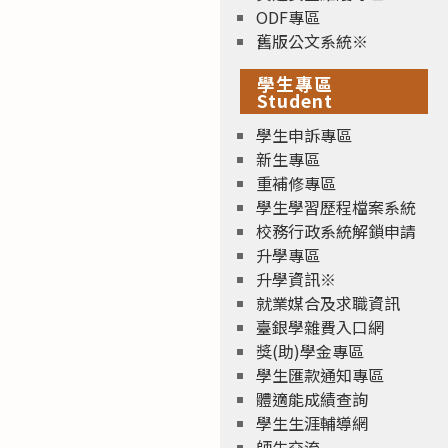
ODF專區
舊版公文系統※
學生專區
Student
學生申訴專區
新生專區
重補修專區
學生學習歷程檔案系統
校務行政系統解鎖申請
升學專區
升學資訊※
就業媒合及求職資訊
臺銀學雜費入口網
獎(助)學金專區
學生匯款通知專區
體適能成績查詢
學生生涯輔導網
師生交流