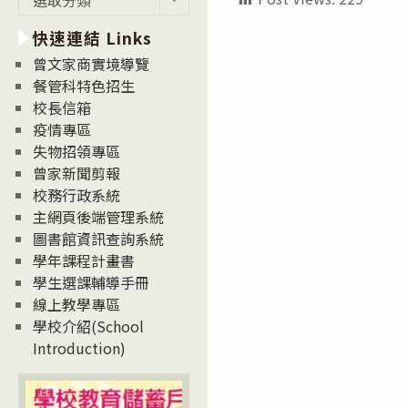
新
快速連結 Links
消
息
曾文家商實境導覽
News
餐管科特色招生
校長信箱
疫情專區
失物招領專區
曾家新聞剪報
校務行政系統
主網頁後端管理系統
圖書館資訊查詢系統
學年課程計畫書
學生選課輔導手冊
線上教學專區
學校介紹(School
Introduction)