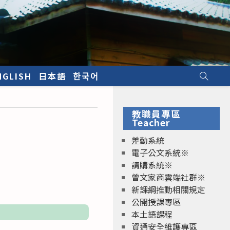
NGLISH
日本語
한국어
教職員專區
Teacher
差勤系統
電子公文系統※
請購系統※
曾文家商雲端社群※
新課綱推動相關規定
公開授課專區
本土語課程
資通安全維護專區