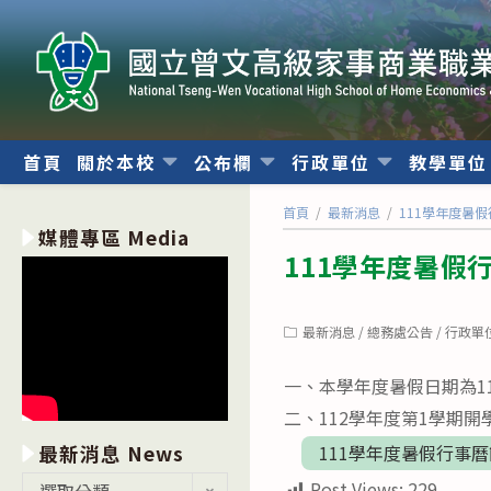
跳
轉
至
主
要
內
首頁
關於本校
公布欄
行政單位
教學單
容
首頁
/
最新消息
/
111學年度暑
媒體專區 Media
111學年度暑假
Post
最新消息
/
總務處公告
/
行政單
category:
一、本學年度暑假日期為11
二、112學年度第1學期開
最新消息 News
111學年度暑假行事曆簡
最
Post Views:
229
選取分類