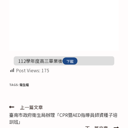
112學年度高三畢業後
下載
Post Views:
175
TAGS:
衛生組
Read
上一篇文章
臺南市政府衛生局辦理「CPR暨AED指導員師資種子培
more
訓班」
articles