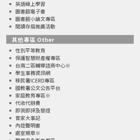
英語線上學習
圖書館電子書
圖書館小論文專區
閱讀存摺推廣活動
其他專區 Other
性別平等教育
保護智慧財產權專區
台南二區輔導諮商中心※
學生事務資訊網
移民署ICERD專區
國教署公文公告平台
家庭教育專區※
代收代辦費
即測即評及發證
曾家大事記
內控聲明書
處室規章※