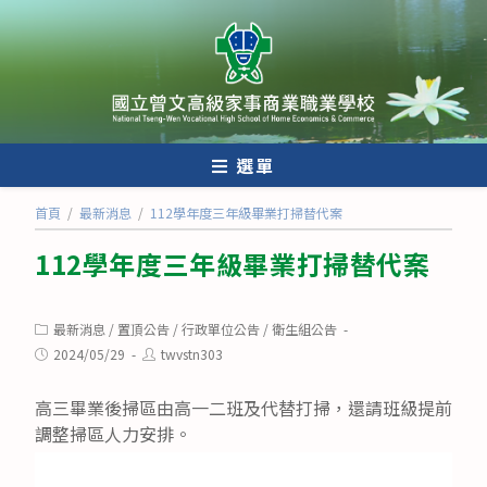
跳
轉
至
主
要
內
選單
容
首頁
/
最新消息
/
112學年度三年級畢業打掃替代案
112學年度三年級畢業打掃替代案
Post
最新消息
/
置頂公告
/
行政單位公告
/
衛生組公告
category:
Post
Post
2024/05/29
twvstn303
published:
author:
高三畢業後掃區由高一二班及代替打掃，還請班級提前
調整掃區人力安排。