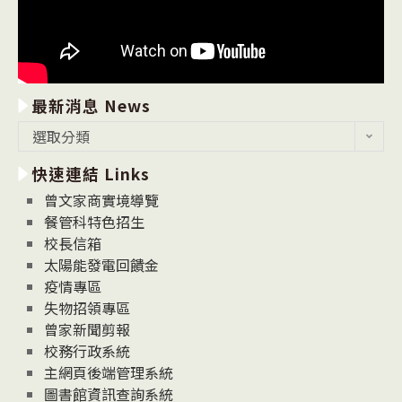
最新消息 News
最
選取分類
新
快速連結 Links
消
息
曾文家商實境導覽
News
餐管科特色招生
校長信箱
太陽能發電回饋金
疫情專區
失物招領專區
曾家新聞剪報
校務行政系統
主網頁後端管理系統
圖書館資訊查詢系統