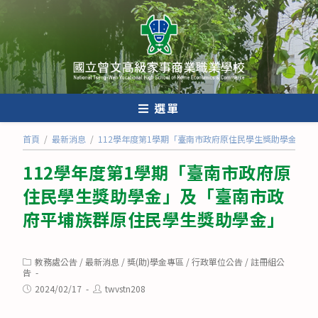
跳
轉
至
主
要
內
選單
容
首頁
/
最新消息
/
112學年度第1學期「臺南市政府原住民學生獎助學金」
112學年度第1學期「臺南市政府原
住民學生獎助學金」及「臺南市政
府平埔族群原住民學生獎助學金」
Post
教務處公告
/
最新消息
/
獎(助)學金專區
/
行政單位公告
/
註冊組公
category:
告
Post
Post
2024/02/17
twvstn208
published:
author: