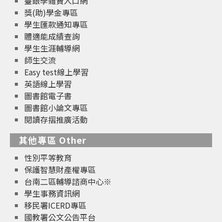
臺銀學雜費入口網
獎(助)學金專區
學生匯款通知專區
體適能成績查詢
學生生涯輔導網
師生交流
Easy test線上學習
英語線上學習
圖書館電子書
圖書館小論文專區
閱讀存摺推廣活動
其他專區 Other
性別平等教育
保護智慧財產權專區
台南二區輔導諮商中心※
學生事務資訊網
移民署ICERD專區
國教署公文公告平台