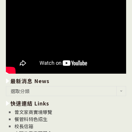
最新消息 News
最
選取分類
新
快速連結 Links
消
息
曾文家商實境導覽
News
餐管科特色招生
校長信箱