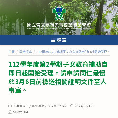
跳
轉
至
主
要
內
選單
容
首頁
/
最新消息
/
112學年度第2學期子女教育補助自即日起開始受理，請申
112學年度第2學期子女教育補助自
即日起開始受理，請申請同仁最慢
於3月8日前檢送相關證明文件至人
事室。
Post
Post
人事室公告
/
最新消息
/
行政單位公告
2024/02/15
category:
published:
Post
twvstn104
author: