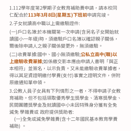
1.112學年度第2學期子女教育補助費申請，請本校同
仁配合於
113年3月8日(星期五)下班前
申請完竣。
2.子女就讀高中職以上需繳驗證件:
(一)戶口名簿:於本機關第一次申請(含另名子女開始就
讀國小一年級)時，須繳驗戶口名簿以確認親子關係，
爾後除申請人之親子關係變更外，無須繳驗。
(二)收費單據:國中、國小無須繳驗;
公私立高中(職)以
上繳驗收費單據
;如係繳交影本應由申請人書明「與正
本相符」並簽名，以示負責。又未能繳驗收費單據者，
得以其足資證明繳付學費(支付)事實之證明文件，併附
原繳通知單申領。
3.公教人員子女具有下列情形之一者，不得申請子女教
育補助。但不包括領取優秀學生獎學金、清寒獎學金、
民間團體獎學金及就讀國中小未因特殊身分獲有全免
減免 學雜費或 政府提供獎助者:
(一)全免或減免學雜費(含十二年國民基本教育學費
補助) 。