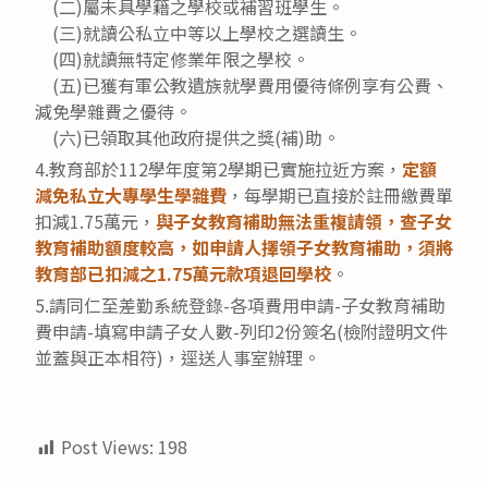
(二)屬未具學籍之學校或補習班學生。
(三)就讀公私立中等以上學校之選讀生。
(四)就讀無特定修業年限之學校。
(五)已獲有軍公教遺族就學費用優待條例享有公費、
減免學雜費之優待。
(六)已領取其他政府提供之獎(補)助。
4.教育部於112學年度第2學期已實施拉近方案，
定額
減免私立大專學生學雜費
，每學期已直接於註冊繳費單
扣減1.75萬元，
與子女教育補助無法重複請領，查子女
教育補助額度較高，如申請人擇領子女教育補助，須將
教育部已扣減之1.75萬元款項退回學校
。
5.請同仁至差勤系統登錄-各項費用申請-子女教育補助
費申請-填寫申請子女人數-列印2份簽名(檢附證明文件
並蓋與正本相符)，逕送人事室辦理。
Post Views:
198