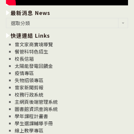
最新消息 News
最
選取分類
新
快速連結 Links
消
息
曾文家商實境導覽
News
餐管科特色招生
校長信箱
太陽能發電回饋金
疫情專區
失物招領專區
曾家新聞剪報
校務行政系統
主網頁後端管理系統
圖書館資訊查詢系統
學年課程計畫書
學生選課輔導手冊
線上教學專區