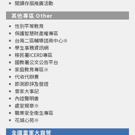
閱讀存摺推廣活動
其他專區 Other
性別平等教育
保護智慧財產權專區
台南二區輔導諮商中心※
學生事務資訊網
移民署ICERD專區
國教署公文公告平台
家庭教育專區※
代收代辦費
即測即評及發證
曾家大事記
內控聲明書
處室規章※
職業安全衛生專區
花城心苑※
全國童軍大露營