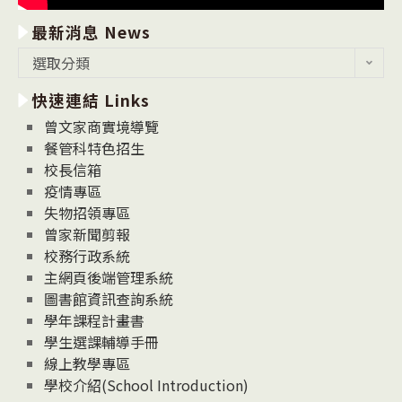
最新消息 News
最
選取分類
新
快速連結 Links
消
息
曾文家商實境導覽
News
餐管科特色招生
校長信箱
疫情專區
失物招領專區
曾家新聞剪報
校務行政系統
主網頁後端管理系統
圖書館資訊查詢系統
學年課程計畫書
學生選課輔導手冊
線上教學專區
學校介紹(School Introduction)