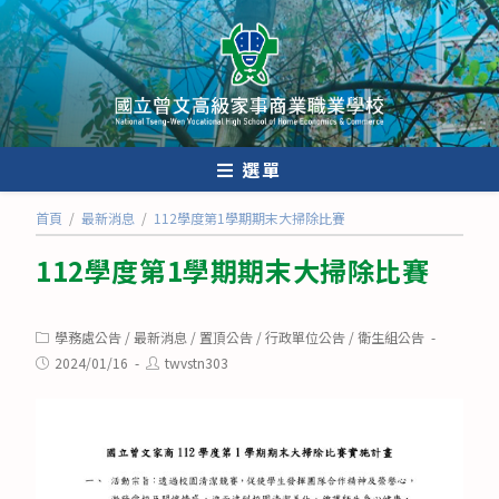
跳
轉
至
主
要
內
選單
容
首頁
/
最新消息
/
112學度第1學期期末大掃除比賽
112學度第1學期期末大掃除比賽
Post
學務處公告
/
最新消息
/
置頂公告
/
行政單位公告
/
衛生組公告
category:
Post
Post
2024/01/16
twvstn303
published:
author: