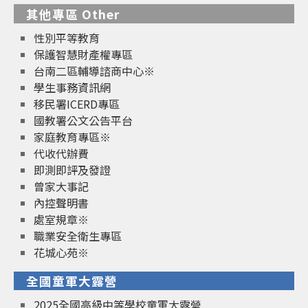
其他專區 Other
性別平等教育
保護智慧財產權專區
台南二區輔導諮商中心※
學生事務資訊網
移民署ICERD專區
國教署公文公告平台
家庭教育專區※
代收代辦費
即測即評及發證
曾家大事記
內控聲明書
處室規章※
職業安全衛生專區
花城心苑※
全國童軍大露營
2025全國高級中等學校童軍大露營