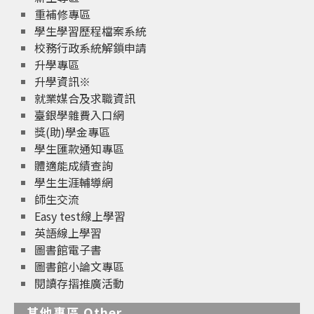
重補修專區
學生學習歷程檔案系統
校務行政系統解鎖申請
升學專區
升學資訊※
就業媒合及求職資訊
臺銀學雜費入口網
獎(助)學金專區
學生匯款通知專區
體適能成績查詢
學生生涯輔導網
師生交流
Easy test線上學習
英語線上學習
圖書館電子書
圖書館小論文專區
閱讀存摺推廣活動
其他專區 Other