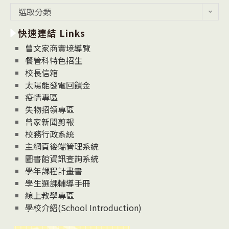
最
選取分類
新
快速連結 Links
消
息
曾文家商實境導覽
News
餐管科特色招生
校長信箱
太陽能發電回饋金
疫情專區
失物招領專區
曾家新聞剪報
校務行政系統
主網頁後端管理系統
圖書館資訊查詢系統
學年課程計畫書
學生選課輔導手冊
線上教學專區
學校介紹(School Introduction)