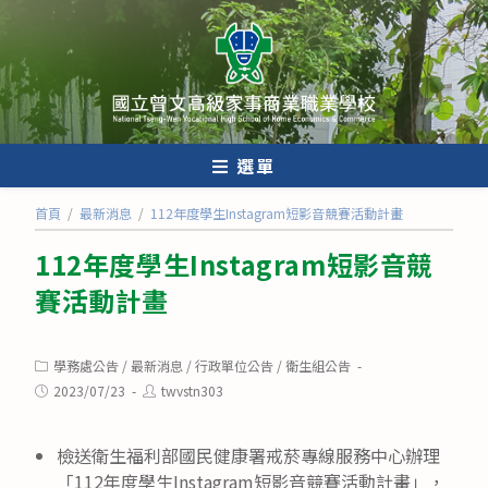
跳
轉
至
主
要
內
選單
容
首頁
/
最新消息
/
112年度學生Instagram短影音競賽活動計畫
112年度學生Instagram短影音競
賽活動計畫
Post
學務處公告
/
最新消息
/
行政單位公告
/
衛生組公告
category:
Post
Post
2023/07/23
twvstn303
published:
author:
檢送衛生福利部國民健康署戒菸專線服務中心辦理
「112年度學生Instagram短影音競賽活動計畫」，