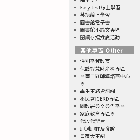
Easy test線上學習
英語線上學習
圖書館電子書
圖書館小論文專區
閱讀存摺推廣活動
其他專區 Other
性別平等教育
保護智慧財產權專區
台南二區輔導諮商中心
※
學生事務資訊網
移民署ICERD專區
國教署公文公告平台
家庭教育專區※
代收代辦費
即測即評及發證
曾家大事記