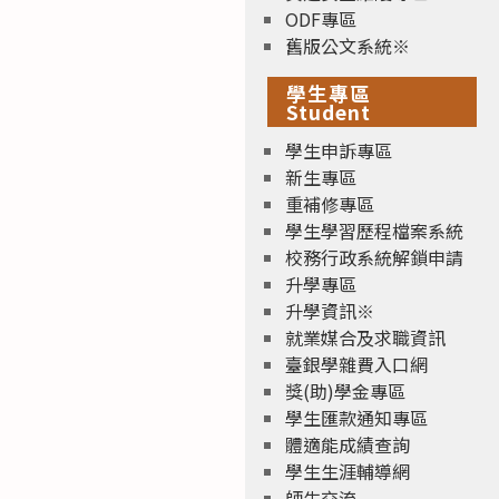
ODF專區
舊版公文系統※
學生專區
Student
學生申訴專區
新生專區
重補修專區
學生學習歷程檔案系統
校務行政系統解鎖申請
升學專區
升學資訊※
就業媒合及求職資訊
臺銀學雜費入口網
獎(助)學金專區
學生匯款通知專區
體適能成績查詢
學生生涯輔導網
師生交流