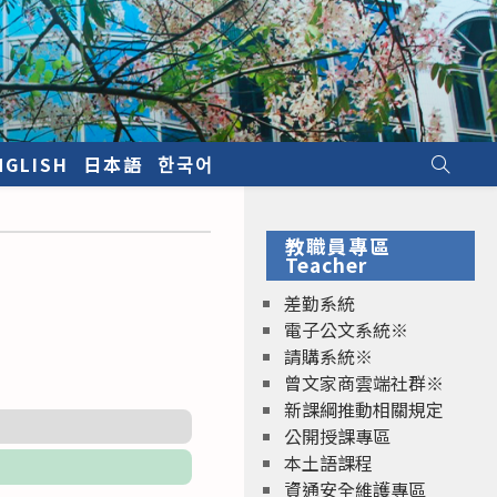
NGLISH
日本語
한국어
教職員專區
Teacher
差勤系統
電子公文系統※
請購系統※
曾文家商雲端社群※
新課綱推動相關規定
公開授課專區
本土語課程
資通安全維護專區