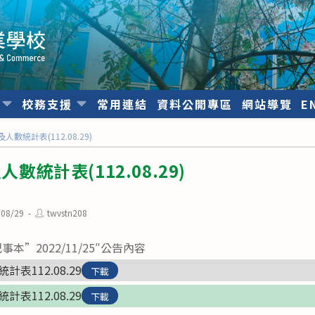
位
校務支援
常用連結
資料公開專區
網站導覽
E
人數統計表(112.08.29)
人數統計表(112.08.29)
Post
/08/29
twvstn208
d:
author:
”2022/11/25″公告內容
計表112.08.29
下載
計表112.08.29
下載