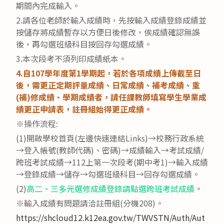
期間內完成輸入。
2.請各位老師於輸入成績時，先按輸入成績登錄成績並
按儲存將成績暫存以方便日後修改，俟成績確認無誤
後，再勾選班級科目按回存勾選成績。
3.本次段考不須列印成績紙本。
4.
自107學年度第1學期起，若於各項成績上傳截至日
後，需更正定期評量成績、日常成績、補考成績、重
(補)修成績、學期成績者，請任課教師填寫學生學業成
績更正申請表，註冊組始得更正成績。
※操作流程:
(1)開啟學校首頁(左邊快速連結Links)→校務行政系統
→登入帳號(教師代碼)、密碼)→成績輸入→考試成績/
跨班考試成績→112上第一次段考(期中考1)→輸入成績
→登錄成績→儲存→勾選班級科目→回存勾選成績。
(2)
高二、三多元選修成績登錄請點選跨班考試成績
。
※輸入成績有問題請洽註冊組(分機208)。
https://shcloud12.k12ea.gov.tw/TWVSTN/Auth/Aut