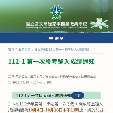
跳
轉
至
主
要
內
選單
容
首頁
/
最新消息
/
重要通知112-1 第一次段考輸入成績通知
112-1 第一次段考輸入成績通知
Post
教務處公告
/
最新消息
/
置頂公告
/
行政單位公告
/
註冊組公告
category:
Post
Post
2023/09/26
twvstn208
published:
author:
112-1第一次段考輸入成績通知
下載
1.本校112學年度第一學期第一次段考，開放線上輸入
成績時間為
10月4日~10月20日中午12時
止，請於前述