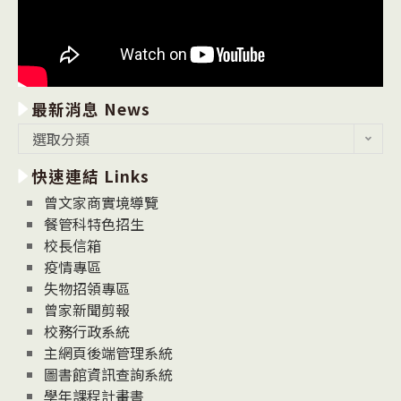
最新消息 News
最
選取分類
新
快速連結 Links
消
息
曾文家商實境導覽
News
餐管科特色招生
校長信箱
疫情專區
失物招領專區
曾家新聞剪報
校務行政系統
主網頁後端管理系統
圖書館資訊查詢系統
學年課程計畫書