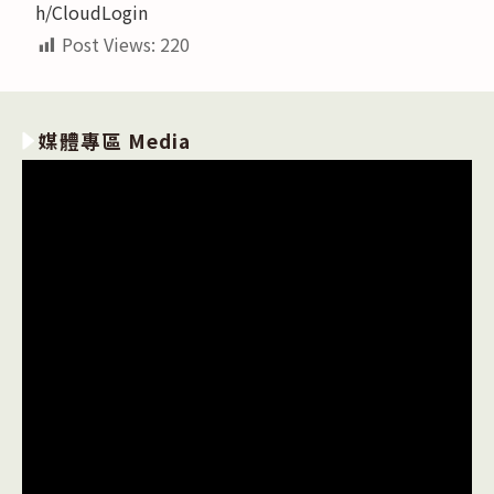
h/CloudLogin
Post Views:
220
媒體專區 Media