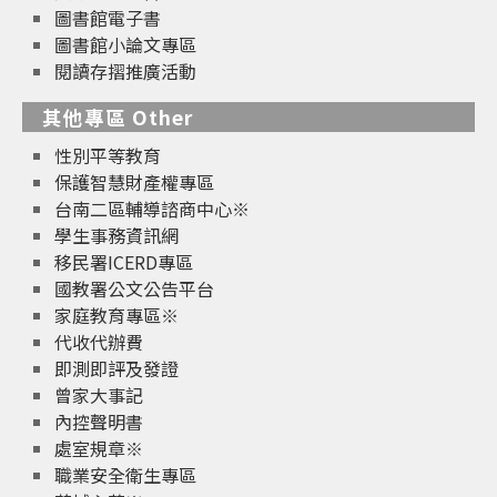
圖書館電子書
圖書館小論文專區
閱讀存摺推廣活動
其他專區 Other
性別平等教育
保護智慧財產權專區
台南二區輔導諮商中心※
學生事務資訊網
移民署ICERD專區
國教署公文公告平台
家庭教育專區※
代收代辦費
即測即評及發證
曾家大事記
內控聲明書
處室規章※
職業安全衛生專區