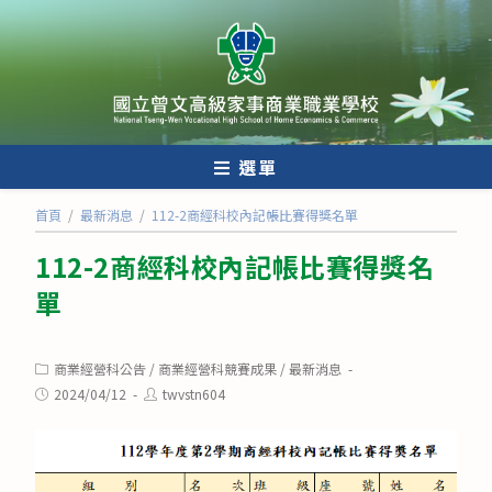
跳
轉
至
主
要
內
選單
容
首頁
/
最新消息
/
112-2商經科校內記帳比賽得獎名單
112-2商經科校內記帳比賽得獎名
單
Post
商業經營科公告
/
商業經營科競賽成果
/
最新消息
category:
Post
Post
2024/04/12
twvstn604
published:
author: