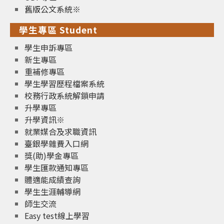
舊版公文系統※
學生專區 Student
學生申訴專區
新生專區
重補修專區
學生學習歷程檔案系統
校務行政系統解鎖申請
升學專區
升學資訊※
就業媒合及求職資訊
臺銀學雜費入口網
獎(助)學金專區
學生匯款通知專區
體適能成績查詢
學生生涯輔導網
師生交流
Easy test線上學習