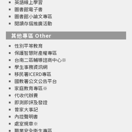
英語線上學習
圖書館電子書
圖書館小論文專區
閱讀存摺推廣活動
其他專區 Other
性別平等教育
保護智慧財產權專區
台南二區輔導諮商中心※
學生事務資訊網
移民署ICERD專區
國教署公文公告平台
家庭教育專區※
代收代辦費
即測即評及發證
曾家大事記
內控聲明書
處室規章※
職業安全衛生專區