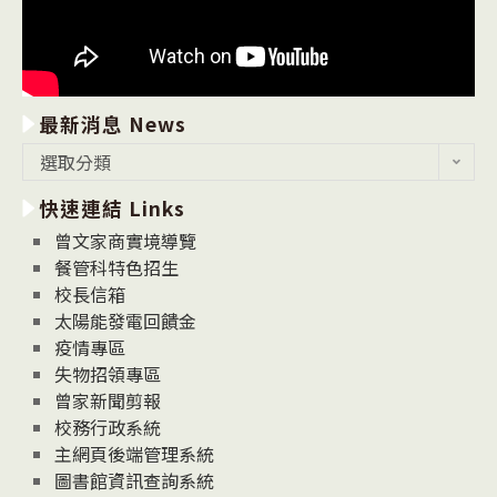
最新消息 News
最
選取分類
新
快速連結 Links
消
息
曾文家商實境導覽
News
餐管科特色招生
校長信箱
太陽能發電回饋金
疫情專區
失物招領專區
曾家新聞剪報
校務行政系統
主網頁後端管理系統
圖書館資訊查詢系統