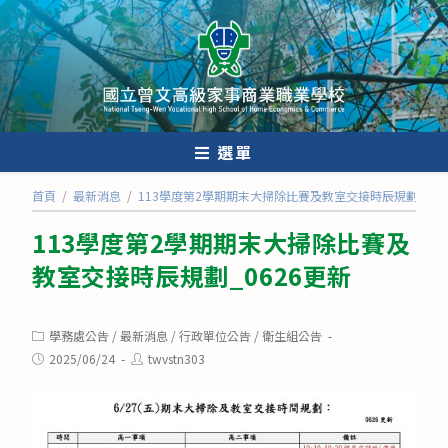
跳
轉
至
主
要
內
選單
容
首頁
/
最新消息
/
113學度第2學期期末大掃除比賽及教室交接時辰規劃_062
113學度第2學期期末大掃除比賽及
教室交接時辰規劃_0626更新
Post
學務處公告
/
最新消息
/
行政單位公告
/
衛生組公告
category:
Post
Post
2025/06/24
twvstn303
published:
author: