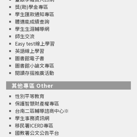
獎(助)學金專區
學生匯款通知專區
體適能成績查詢
學生生涯輔導網
師生交流
Easy test線上學習
英語線上學習
圖書館電子書
圖書館小論文專區
閱讀存摺推廣活動
其他專區 Other
性別平等教育
保護智慧財產權專區
台南二區輔導諮商中心※
學生事務資訊網
移民署ICERD專區
國教署公文公告平台