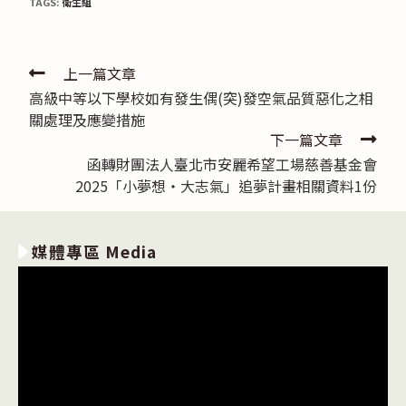
TAGS:
衛生組
Read
上一篇文章
高級中等以下學校如有發生偶(突)發空氣品質惡化之相
more
關處理及應變措施
articles
下一篇文章
函轉財團法人臺北市安麗希望工場慈善基金會
2025「小夢想‧大志氣」追夢計畫相關資料1份
媒體專區 Media