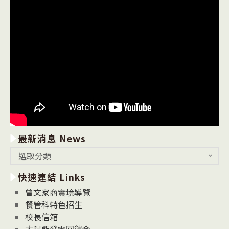
最新消息 News
最
選取分類
新
快速連結 Links
消
息
曾文家商實境導覽
News
餐管科特色招生
校長信箱